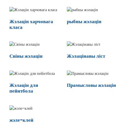
Жэлацін харчовага
рыбны жэлацін
класа
Свіны жэлацін
Жэлацінавы ліст
n
Жэлацін для
Прамысловы жэлацін
пейнтбола
жэле-клей