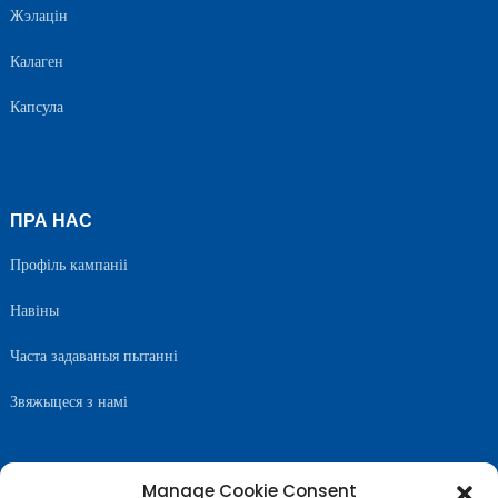
Жэлацін
Калаген
Капсула
ПРА НАС
Профіль кампаніі
Навіны
Часта задаваныя пытанні
Звяжыцеся з намі
Manage Cookie Consent