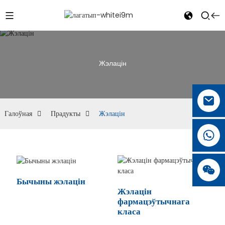
Жэлацін
Галоўная
Прадукты
Жэлацін
Бычыны жэлацін
Жэлацін
фармацэўтычнага
класа