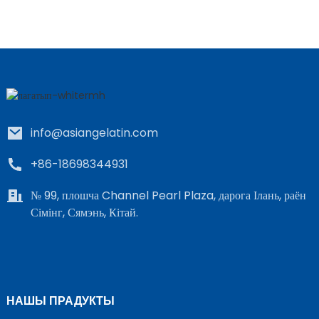
info@asiangelatin.com
e
+86-18698344931
a
№ 99, плошча Channel Pearl Plaza, дарога Ілань, раён
Сімінг, Сямэнь, Кітай.
НАШЫ ПРАДУКТЫ