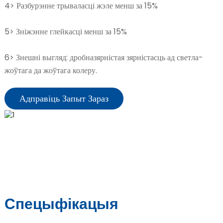
4> Разбурэнне трываласці жэле менш за 15%
5> Зніжэнне глейкасці менш за 15%
6> Знешні выгляд: дробназярністая зярністасць ад светла-
жоўтага да жоўтага колеру.
Адправіць Запыт Зараз
Спецыфікацыя