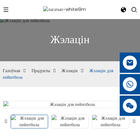
Жэлацін
Галоўная
Прадукты
Жэлацін
Жэлацін для
пейнтбола