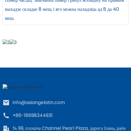
Памер часціц: Звычайна памер гранул жэлаціну на прамым
выхадзе складае 8 меш, і яго можна наладзіць ад 8 да 40
меш.
info@asiangelatin.com
+86-18698344931
№ 99, плошча Channel Pearl Plaza, дарога Ілань, раён