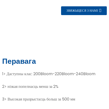
ЗВЯЖЫЦЕСЯ З НАМІ
e
Перавага
a
1> Даступны клас: 200Bloom-220Bloom-240Bloom
2> нізкая попелнасць менш за 2%
3> Высокая празрыстасць больш за 500 мм