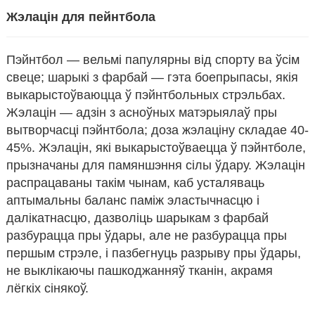
Жэлацін для пейнтбола
Пэйнтбол — вельмі папулярны від спорту ва ўсім
свеце; шарыкі з фарбай — гэта боепрыпасы, якія
выкарыстоўваюцца ў пэйнтбольных стрэльбах.
Жэлацін — адзін з асноўных матэрыялаў пры
вытворчасці пэйнтбола; доза жэлаціну складае 40-
45%. Жэлацін, які выкарыстоўваецца ў пэйнтболе,
прызначаны для памяншэння сілы ўдару. Жэлацін
распрацаваны такім чынам, каб усталяваць
аптымальны баланс паміж эластычнасцю і
n
далікатнасцю, дазволіць шарыкам з фарбай
разбурацца пры ўдары, але не разбурацца пры
першым стрэле, і пазбегнуць разрыву пры ўдары,
не выклікаючы пашкоджанняў тканін, акрамя
лёгкіх сінякоў.