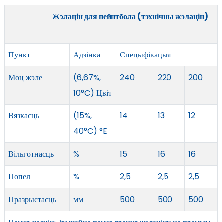
Жэлацін для пейнтбола (тэхнічны жэлацін)
Пункт
Адзінка
Спецыфікацыя
Моц жэле
(6,67%,
240
220
200
10°C) Цвіт
Вязкасць
(15%,
14
13
12
40°C) °E
Вільготнасць
%
15
16
16
Попел
%
2,5
2,5
2,5
Празрыстасць
мм
500
500
500