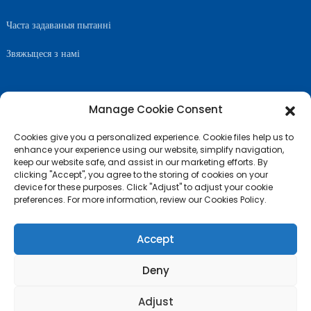
Часта задаваныя пытанні
Звяжыцеся з намі
Manage Cookie Consent
САЧЫЦЕ ЗА НАМІ
Cookies give you a personalized experience. Cookie files help us to
enhance your experience using our website, simplify navigation,
keep our website safe, and assist in our marketing efforts. By
clicking "Accept", you agree to the storing of cookies on your
device for these purposes. Click "Adjust" to adjust your cookie
preferences. For more information, review our Cookies Policy.
Accept
Deny
© Аўтарскае права - 2010-2024: Усе правы абаронены
- Карта сайта
Adjust
ТОП-БЛОГ