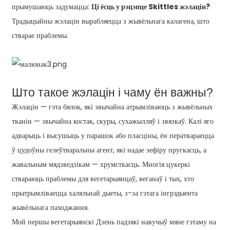
прымушаюць задумацца:
Ці ёсць у рэцэпце Skittles жэлацін?
Традыцыйны жэлацін вырабляецца з жывёльнага калагена, што
стварае праблемы.
Што такое жэлацін і чаму ён важны?
Жэлацін — гэта бялок, які звычайна атрымліваюць з жывёльных
тканін — звычайна костак, скуры, сухажылляў і звязкаў. Калі яго
адварыць і высушыць у парашок або пласціны, ён ператвараецца
ў цудоўны гелеўтваральны агент, які надае зефіру пругкасць, а
жавальным мядзведзікам — хрумсткасць. Многія цукеркі
ствараюць праблемы для вегетарыянцаў, веганаў і тых, хто
прытрымліваецца халяльнай дыеты, з-за гэтага інгрэдыента
жывёльнага паходжання.
Мой першы вегетарыянскі Дзень падзякі навучыў мяне гэтаму на