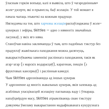
ўласным горкім вопыце, калі я выявіла, што ў «агароднінным»
жэле-дэсерте, які я прынесла, быў жэлацін. У той момант я
пачала чытаць этыкеткі на кожным прадукце.
Нягледзячы на ​​тое, што
харчовы жэлацін
распаўсюджаны ў жэле-
цукерках і зефіры, Skittles — адно з нямногіх звычайных
ласункаў, у якіх яго няма.
Станоўчая навіна заключаецца ў тым, што падобных тэкстур без
прадуктаў жывёльнага паходжання можна дасягнуць,
выкарыстоўваючы заменнікі расліннага паходжання, такія як
агар-агар (з марскіх водарасцяў), карагенан, пекцін (з
фруктовых кансерваў) і раслінныя камедзі.
Чым Skittles адрозніваюцца ад іншых цукерак
У адрозненне ад многіх жавальных цукерак, якія залежаць ад
асаблівых уласцівасцей жэлаціну паглынаць ваду і ўтвараць
напаўцвёрдую масу, Skittles атрымліваюць сваю тэкстуру
дзякуючы ўмеламу выкарыстанню мадыфікаванага кукурузнага