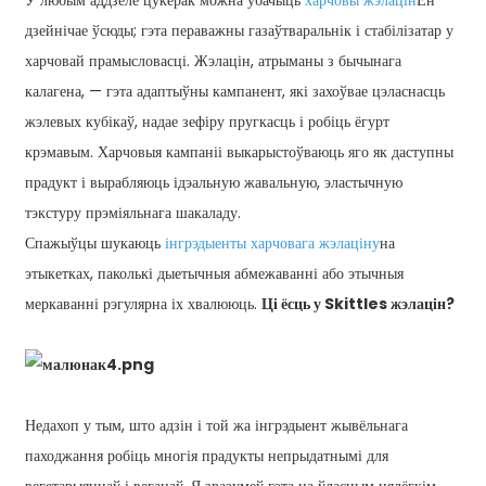
У любым аддзеле цукерак можна ўбачыць
харчовы жэлацін
Ён
дзейнічае ўсюды; гэта пераважны газаўтваральнік і стабілізатар у
харчовай прамысловасці. Жэлацін, атрыманы з бычынага
калагена, — гэта адаптыўны кампанент, які захоўвае цэласнасць
жэлевых кубікаў, надае зефіру пругкасць і робіць ёгурт
крэмавым. Харчовыя кампаніі выкарыстоўваюць яго як даступны
прадукт і вырабляюць ідэальную жавальную, эластычную
тэкстуру прэміяльнага шакаладу.
Спажыўцы шукаюць
інгрэдыенты харчовага жэлаціну
на
этыкетках, паколькі дыетычныя абмежаванні або этычныя
меркаванні рэгулярна іх хвалююць.
Ці ёсць у Skittles жэлацін?
Недахоп у тым, што адзін і той жа інгрэдыент жывёльнага
паходжання робіць многія прадукты непрыдатнымі для