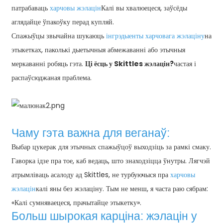
патрабаваць
харчовы жэлацін
Калі вы хвалюецеся, заўсёды
аглядайце ўпакоўку перад купляй.
Спажыўцы звычайна шукаюць
інгрэдыенты харчовага жэлаціну
на
этыкетках, паколькі дыетычныя абмежаванні або этычныя
меркаванні робяць гэта.
Ці ёсць у Skittles жэлацін?
частая і
распаўсюджаная праблема.
Чаму гэта важна для веганаў:
Выбар цукерак для этычных спажыўцоў выходзіць за рамкі смаку.
Гаворка ідзе пра тое, каб ведаць, што знаходзіцца ўнутры. Лягчэй
атрымліваць асалоду ад Skittles, не турбуючыся пра
харчовы
жэлацін
калі яны без жэлаціну. Тым не менш, я часта раю сябрам:
«Калі сумняваецеся, прачытайце этыкетку».
Больш шырокая карціна: жэлацін у