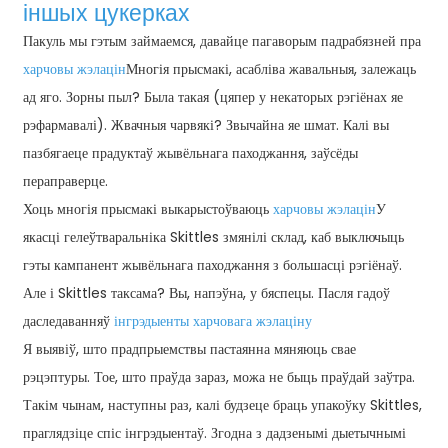
іншых цукерках
Пакуль мы гэтым займаемся, давайце пагаворым падрабязней пра
харчовы жэлацін
Многія прысмакі, асабліва жавальныя, залежаць
ад яго. Зорны пыл? Была такая (цяпер у некаторых рэгіёнах яе
рэфармавалі). Жвачныя чарвякі? Звычайна яе шмат. Калі вы
пазбягаеце прадуктаў жывёльнага паходжання, заўсёды
пераправерце.
Хоць многія прысмакі выкарыстоўваюць
харчовы жэлацін
У
якасці гелеўтваральніка Skittles змянілі склад, каб выключыць
гэты кампанент жывёльнага паходжання з большасці рэгіёнаў.
Але і Skittles таксама? Вы, напэўна, у бяспецы. Пасля гадоў
даследаванняў
інгрэдыенты харчовага жэлаціну
Я выявіў, што прадпрыемствы пастаянна мяняюць свае
рэцэптуры. Тое, што праўда зараз, можа не быць праўдай заўтра.
Такім чынам, наступны раз, калі будзеце браць упакоўку Skittles,
праглядзіце спіс інгрэдыентаў. Згодна з дадзенымі дыетычнымі