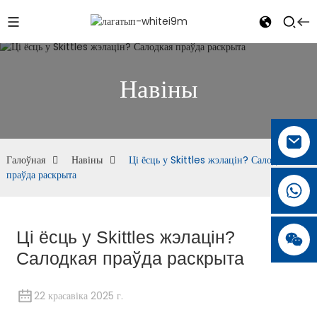
Навіны
Галоўная
Навіны
Ці ёсць у Skittles жэлацін? Салодкая
праўда раскрыта
Ці ёсць у Skittles жэлацін?
Салодкая праўда раскрыта
22 красавіка 2025 г.