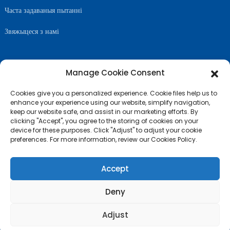
Часта задаваныя пытанні
Звяжыцеся з намі
Manage Cookie Consent
САЧЫЦЕ ЗА НАМІ
Cookies give you a personalized experience. Cookie files help us to
enhance your experience using our website, simplify navigation,
keep our website safe, and assist in our marketing efforts. By
clicking "Accept", you agree to the storing of cookies on your
device for these purposes. Click "Adjust" to adjust your cookie
preferences. For more information, review our Cookies Policy.
Accept
Deny
© Аўтарскае права - 2010-2024: Усе правы абаронены
- Карта сайта
Adjust
ТОП-БЛОГ