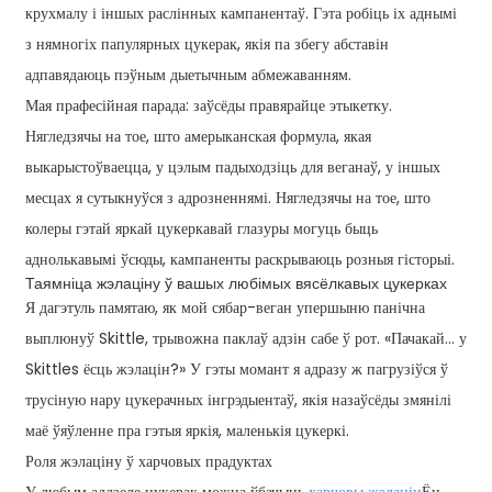
крухмалу і іншых раслінных кампанентаў. Гэта робіць іх аднымі
з нямногіх папулярных цукерак, якія па збегу абставін
адпавядаюць пэўным дыетычным абмежаванням.
Мая прафесійная парада: заўсёды правярайце этыкетку.
Нягледзячы на ​​тое, што амерыканская формула, якая
выкарыстоўваецца, у цэлым падыходзіць для веганаў, у іншых
месцах я сутыкнуўся з адрозненнямі. Нягледзячы на ​​тое, што
колеры гэтай яркай цукеркавай глазуры могуць быць
аднолькавымі ўсюды, кампаненты раскрываюць розныя гісторыі.
Таямніца жэлаціну ў вашых любімых вясёлкавых цукерках
Я дагэтуль памятаю, як мой сябар-веган упершыню панічна
выплюнуў Skittle, трывожна паклаў адзін сабе ў рот. «Пачакай... у
Skittles ёсць жэлацін?» У гэты момант я адразу ж пагрузіўся ў
трусіную нару цукерачных інгрэдыентаў, якія назаўсёды змянілі
маё ўяўленне пра гэтыя яркія, маленькія цукеркі.
Роля жэлаціну ў харчовых прадуктах