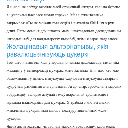
Я ніколі не забуду вяселле маёй стрыечнай сястры, калі на буфеце
з цукеркамі пачалася лютая спрэчка. Мая цётка-веганка
закрычала: «Ты не можаш гэта есці!» і выхапіла Skittles з рук
дачкі. Гэты момант даў пачатак маім шматгадовым даследаванням
інгрэдыентаў для кандытарскіх вырабаў, якімі я зараз падзялюся.
Жэлацінавыя альтэрнатывы, якія
рэвалюцыянізуюць цукеркі
Тое, што я выявіла, калі ўпершыню пачала даследаваць заменнікі
жэлаціну ў вытворчасці цукерак, мяне здзівіла. Для тых, хто мае
абмежаванні ў дыеце, навукоўцы-харчовыя навукоўцы стварылі
цудоўныя раслінныя альтэрнатывы. Агар-агар, зроблены з марскіх
водарасцяў, валодае дзіўнай гелеўтваральнай здольнасцю і
ідэальна падыходзіць для цукерак. Я зрабіла з яго веганскія
жавальныя цукеркі, якія маюць тэкстуру звычайных жэле-
цукерак.
Яшчэ адзін экстракт чырвоных марскіх водарасцяў, карагенан,