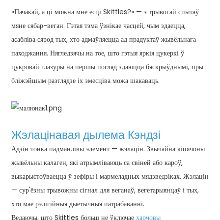
«Пачакай, а ці можна мне есці Skittles?» — з трывогай спытаў
мяне сябар-веган. Гэтая тэма ўзнікае часцей, чым здаецца,
асабліва сярод тых, хто адмаўляецца ад прадуктаў жывёльнага
паходжання. Нягледзячы на ​​тое, што гэтыя яркія цукеркі ў
цукровай глазуры на першы погляд здаюцца бяскрыўднымі, пры
бліжэйшым разглядзе іх змесціва можа шакаваць.
Жэлацінавая дылема Кэндзі
n
Адзін тонка падманлівы элемент — жэлацін. Звычайна кіпячоны
жывёльны калаген, які атрымліваюць са свіней або кароў,
выкарыстоўваецца ў зефіры і мармеладных мядзведзіках. Жэлацін
— сур'ёзны трывожны сігнал для веганаў, вегетарыянцаў і тых,
хто мае рэлігійныя дыетычныя патрабаванні.
Ведаючы, што Skittles больш не ўключае
харчовы