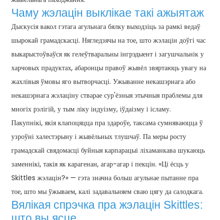
Чаму жэлацін выклікае такі ажыятаж
Дыскусія вакол гэтага агульнага бялку выходзіць за рамкі ведаў
шырокай грамадскасці. Нягледзячы на ​​тое, што жэлацін доўгі час
выкарыстоўваўся як гелеўтваральны інгрэдыент і загушчальнік у
харчовых прадуктах, абаронцы правоў жывёл звяртаюць увагу на
жахлівыя ўмовы яго вытворчасці. Ужыванне некашэрнага або
некашэрнага жэлаціну стварае сур'ёзныя этычныя праблемы для
многіх рэлігій, у тым ліку індуізму, іўдаізму і ісламу.
Пакупнікі, якія клапоцяцца пра здароўе, таксама сумняваюцца ў
узроўні халестэрыну і жывёльных тлушчаў. Па меры росту
грамадскай свядомасці буйныя карпарацыі ліхаманкава шукаюць
заменнікі, такія як карагенан, агар-агар і пекцін. «Ці ёсць у
Skittles жэлацін?» — гэта значна больш агульнае пытанне пра
тое, што мы ўжываем, калі задавальняем сваю цягу да салодкага.
Вялікая спрэчка пра жэлацін Skittles:
што вы ясце