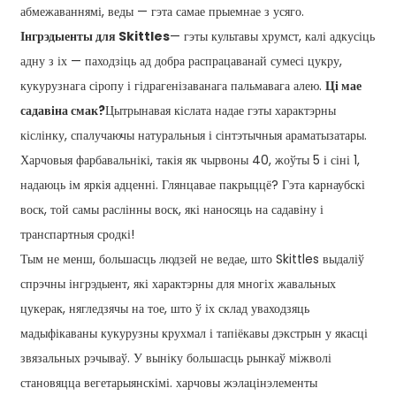
абмежаваннямі, веды — гэта самае прыемнае з усяго.
Інгрэдыенты для Skittles
— гэты культавы хрумст, калі адкусіць
адну з іх — паходзіць ад добра распрацаванай сумесі цукру,
кукурузнага сіропу і гідрагенізаванага пальмавага алею.
Ці мае
садавіна смак?
Цытрынавая кіслата надае гэты характэрны
кіслінку, спалучаючы натуральныя і сінтэтычныя араматызатары.
Харчовыя фарбавальнікі, такія як чырвоны 40, жоўты 5 і сіні 1,
надаюць ім яркія адценні. Глянцавае пакрыццё? Гэта карнаубскі
воск, той самы раслінны воск, які наносяць на садавіну і
транспартныя сродкі!
Тым не менш, большасць людзей не ведае, што Skittles выдаліў
спрэчны інгрэдыент, які характэрны для многіх жавальных
цукерак, нягледзячы на ​​тое, што ў іх склад уваходзяць
мадыфікаваны кукурузны крухмал і тапіёкавы дэкстрын у якасці
звязальных рэчываў. У выніку большасць рынкаў міжволі
становяцца вегетарыянскімі.
харчовы жэлацін
элементы