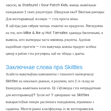
закускі, як Starburst і Sour Patch Kids, маюць жывёльнае
паходжанне ў сваіх рэцэптурах. Шведская ежа? Вясёлыя ранчары:
Для вегетарыянцаў жэлацін — гэта проста міны.
Я заўсёды раю сябрам чытаць этыкеткі на прадуктах. Нягледзячы
на ​​тое, што Mike & Ike ці Hot Tamales здаюцца бяспечнымі, я
выявіла, што вытворцы часта мяняюць рэцэпты. Адзіная
надзейная стратэгія — гэта вывучаць кожны прадукт асобна;
цяпер я раблю гэта рэгулярна, каб не збіцца з дыеты.
Заключнае слова пра Skittles
Асабіста вывучыўшы кампаненты і тэхналогіі вытворчасці
Skittles на некалькіх рынках, я разумею, што ў іх склад не
ўваходзіць жывёльны калаген. Ці з'яўляецца гэта непрыдатным
для вегетарыянцаў? Зусім не! У цяперашні час Skittles
выкарыстоўвае пекцін расліннага паходжання, атрыманы з
садавіны. Многія рынкі класіфікуюць іх як вегетарыянскія.