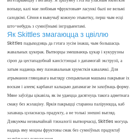
вегетарыянцаў і веганаў. Я зразумеў гэта на ўласным нялёгкім
вопыце, калі мае любімыя «фруктовыя» ласункі былі не вельмі
салодкімі. Сёння я вывучыў кожную этыкетку, перш чым есці
што-небудзь з сумніўнымі інгрэдыентамі.
Як Skittles змагаюцца з цвіллю
Skittles падыходзяць да гэтага зусім інакш, чым большасць
жавальных цукерак. Вытворцы змешваюць цукар і кукурузны
сіроп да цестападобнай кансістэнцыі з дапамогай экструзіі, а
затым надаюць яму пазнавальныя хрумсткія кавалачкі. Для
атрымання глянцавага выгляду спецыяльная машына пакрывае іх
воскам і алеем; карбанат кальцыю дапамагае ім захоўваць форму.
Мяне заўсёды цікавіла, як ім удаецца дасягнуць такога адметнага
смаку без жэлаціну. Яркія пакрыцці старанна паліруюцца, каб
захаваць цэласнасць прадукту, а не толькі знешні выгляд.
Дзякуючы незвычайнай тэхналогіі вытворчасці, Skittles могуць
надаць яму моцны фруктовы смак без сумніўных прадуктаў
жывёльнага паходжання.