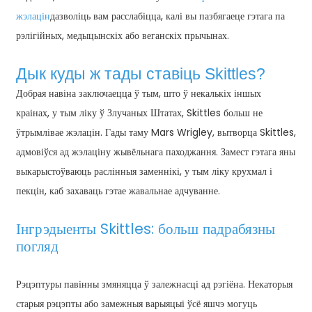
жэлацін
дазволіць вам расслабіцца, калі вы пазбягаеце гэтага па
рэлігійных, медыцынскіх або веганскіх прычынах.
Дык куды ж тады ставіць Skittles?
Добрая навіна заключаецца ў тым, што ў некалькіх іншых
краінах, у тым ліку ў Злучаных Штатах, Skittles больш не
ўтрымлівае жэлацін. Гады таму Mars Wrigley, вытворца Skittles,
e
адмовіўся ад жэлаціну жывёльнага паходжання. Замест гэтага яны
выкарыстоўваюць раслінныя заменнікі, у тым ліку крухмал і
a
пекцін, каб захаваць гэтае жавальнае адчуванне.
Інгрэдыенты Skittles: больш падрабязны
погляд
Рэцэптуры павінны змяняцца ў залежнасці ад рэгіёна. Некаторыя
старыя рэцэпты або замежныя варыяцыі ўсё яшчэ могуць