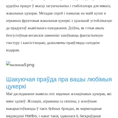
цудоўна працуе ў якасці загушчальніка і стабілізатара для мяккіх,
жавальных цукерак. Метадам спроб і памылак на маёй кухні я
атрымала фруктовыя жавальныя цукеркі з ідэальнай устойлівасцю
да прадуктаў жывёльнага паходжання. Дзіўна, як гэтыя амаль
безгустоўныя веганскія заменнікі захоўваюць фантастычную
тэкстуру і кансістэнцыю, дазваляючы праяўляцца салодкім
водарам.
Шакуючая праўда пра вашы любімыя
цукеркі
Маё даследаванне выявіла спіс вядомых жэлацінавых цукерак, які
мяне здзівіў. Жэлацін, атрыманы са свініны, у асноўным
выкарыстоўваецца ў такіх буйных брэндах, як мармеладныя
мядзведзікі Haribo, і нават такія, здавалася б, бяскрыўдныя