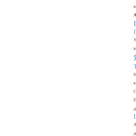
в
А
У
в
Н
к
С
П
д
А
д