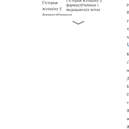
Гісторыя жэлаціну ў
р
фармацэўтычных і
медыцынскіх мэтах
В
у
Якую ролю адыгрываюць
х
калагенавыя пептыды ў
сыходзе за скурай?
а
Як прыгатаваць
неараматызаваны жэлацін:
К
ідэальныя 5 крокаў!
з
м
Які найлепшы спосаб
прыёму калагена, які
Д
працуе?
Б
П
Як прыгатаваць жавальныя
т
цукеркі з жэлацінам
Я
ж
Ж