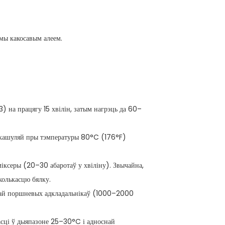
мы какосавым алеем.
3) на працягу 15 хвілін, затым нагрэць да 60–
й кашуляй пры тэмпературы 80°C (176°F)
іксеры (20–30 абаротаў у хвіліну). Звычайна,
колькасцю бялку.
гай поршневых адкладальнікаў (1000–2000
асці ў дыяпазоне 25–30°C і адноснай