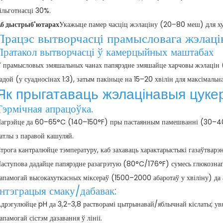
ільготнасці 30%.
б дыстрыб'ютарах
Укажыце памер часціц жэлаціну (20–80 меш) для хут
Працэс вытворчасці прамысловага жэлацін
Пратакол вытворчасці ў камерцыйных маштабах
 прамысловых змяшальных чанах папярэдне змяшайце харчовы жэлацін 
адой (у суадносінах 1:3), затым пакіньце на 15–20 хвілін для максімальна
Як прыгатаваць жэлацінавыя цукер
Тэрмічная апрацоўка.
агрэйце да 60–65°C (140–150°F) пры пастаянным памешванні (30–40 а
атлы з паравой кашуляй.
трога кантралюйце тэмпературу, каб захаваць характарыстыкі газаўтварэн
аступова дадайце папярэдне разагрэтую (80°C/176°F) сумесь глюкознага
апамогай высокахуткасных міксераў (1500–2000 абаротаў у хвіліну) да 
Інтэграцыя смаку/дабавак:
дрэгулюйце pH да 3,2-3,8 растворамі цытрынавай/яблычнай кіслаты; увя
апамогай сістэм дазавання ў лініі.