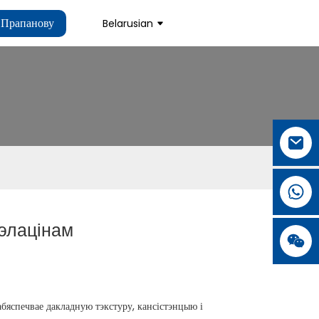
 Прапанову
Belarusian
жэлацінам
абяспечвае дакладную тэкстуру, кансістэнцыю і