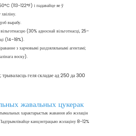
0°C (113-122°F) і падавайце яе ў
хвіліну.
рэб вырабу.
 вільготнасцю (30% адноснай вільготнасці, 25–
ці (14–18%).
раванне з харчовымі раздзяляльнымі агентамі;
алінага воску).
; трываласць геля складае ад 250 да 300
льных жавальных цукерак
тымальных характарыстык жавання або жэлацін
. Падтрымлівайце канцэнтрацыю жэлаціну 8-12%