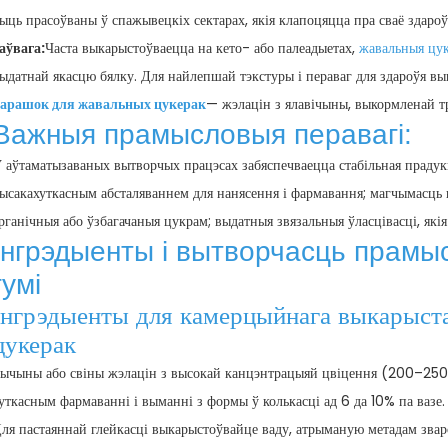
ыць прасоўваны ў спажывецкіх сектарах, якія клапоцяцца пра сваё здароў
аўвага:
Часта выкарыстоўваецца на кето- або палеадыетах,
жавальныя цук
ыдатнай якасцю бялку. Для найлепшай тэкстуры і пераваг для здароўя 
арашок для жавальных цукерак
— жэлацін з ялавічыны, выкормленай тр
Важныя прамысловыя перавагі:
 аўтаматызаваных вытворчых працэсах забяспечваецца стабільная прадук
ысакахуткасным абсталяваннем для нанясення і фармавання; магчымасць 
рганічныя або ўзбагачаныя цукрам; выдатныя звязальныя ўласцівасці, які
Інгрэдыенты і вытворчасць прамы
гумі
Інгрэдыенты для камерцыйнага выкарыс
цукерак
ычыны або свіны жэлацін з высокай канцэнтрацыяй цвіцення (200–250)
уткасным фармаванні і выманні з формы ў колькасці ад 6 да 10% па вазе.
ля пастаяннай глейкасці выкарыстоўвайце ваду, атрыманую метадам звар