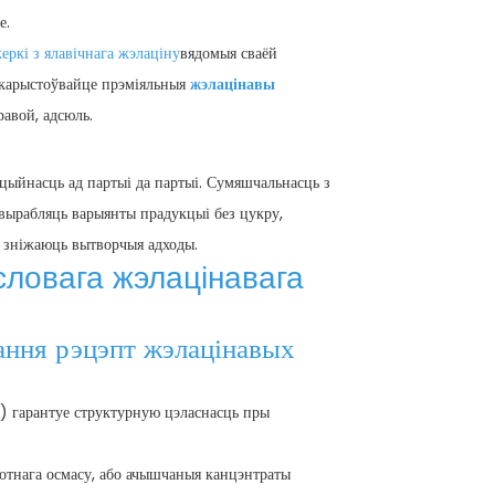
е.
еркі з ялавічнага жэлаціну
вядомыя сваёй
выкарыстоўвайце прэміяльныя
жэлацінавы
авой, адсюль.
цыйнасць ад партыі да партыі. Сумяшчальнасць з
вырабляць варыянты прадукцыі без цукру,
я зніжаюць вытворчыя адходы.
словага жэлацінавага
тання
рэцэпт жэлацінавых
 гарантуе структурную цэласнасць пры
отнага осмасу, або ачышчаныя канцэнтраты