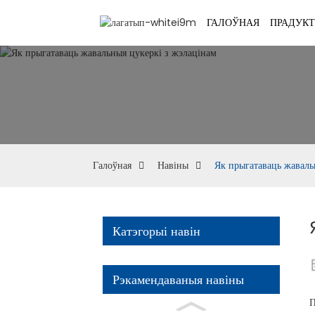
ГАЛОЎНАЯ
ПРАДУК
Галоўная
Навіны
Як прыгатаваць жаваль
Катэгорыі навін
Рэкамендаваныя навіны
П