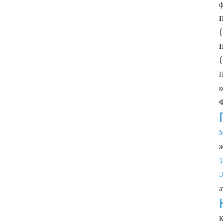
ф
П
П
(
П
к
М
ж
Т
Э
а
К