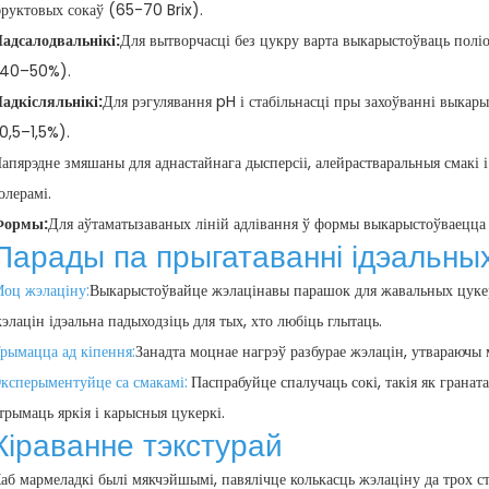
руктовых сокаў (65-70 Brix).
адсалодвальнікі:
Для вытворчасці без цукру варта выкарыстоўваць полі
(40–50%).
адкісляльнікі:
Для рэгулявання pH і стабільнасці пры захоўванні выкар
0,5–1,5%).
апярэдне змяшаны для аднастайнага дысперсіі, алейрастваральныя смакі і
олерамі.
Формы:
Для аўтаматызаваных ліній адлівання ў формы выкарыстоўваецца х
Парады па прыгатаванні ідэальны
оц жэлаціну:
Выкарыстоўвайце жэлацінавы парашок для жавальных цуке
элацін ідэальна падыходзіць для тых, хто любіць глытаць.
рымацца ад кіпення:
Занадта моцнае нагрэў разбурае жэлацін, утвараючы м
ксперыментуйце са смакамі:
Паспрабуйце спалучаць сокі, такія як гранат
трымаць яркія і карысныя цукеркі.
Кіраванне тэкстурай
аб мармеладкі былі мякчэйшымі, павялічце колькасць жэлаціну да трох 