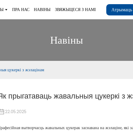
Атрымаць
ТЫ
ПРА НАС
НАВІНЫ
ЗВЯЖЫЦЕСЯ З НАМІ
Навіны
ныя цукеркі з жэлацінам
Як прыгатаваць жавальныя цукеркі з 
22.05.2025
рафесійная вытворчасць жавальных цукерак заснавана на жэлаціне, які з