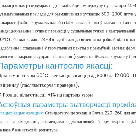
 падагрэтных рэзервуарах падтрымлівайце тэмпературу пульпы пры 45-5
ўтаматызаваныя прылады для размяшчэння з хуткасцю 500–2000 штук у 
ыкарыстоўвайце крухмальныя або сіліконавыя формы ў залежнасці ад пат
андыцыянаванне і сушка: перанесці ў сушыльныя тунэлі з кантраляванай
0°C) або вытрымаць 24–48 гадзін для дасягнення патрэбнай вільготнас
здабленне і спакаванне ў герметычныя пакеты з прамыўкай азотам; фармі
анясенне пакрыцця супраць злежвання (сумесь тапіёкавага крухмалу і пч
Параметры кантролю якасці:
ры тэмпературы 60°C глейкасць вагаецца ад
да 12 000 сП
8000
віценняў (паслявытворчая праверка).
 Розніца вільготнасці: ±1% па партыях
узоры
Асноўныя параметры вытворчасці прэмія
пецыфікацыя жэлаціну
:
Стандартызуйце жэлацін Блума 220-260 для ап
ычынага паходжання, рэкамендаваны для паслядоўнай тэрмазваротнасці
а вазе ў канчатковай рэцэптуры.