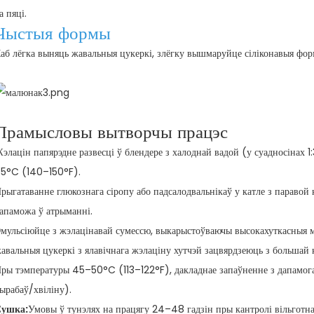
а пяці.
Чыстыя формы
аб лёгка выняць жавальныя цукеркі, злёгку вышмаруйце сіліконавыя фор
Прамысловы вытворчы працэс
элацін папярэдне развесці ў блендере з халоднай вадой (у суадносінах 1:
5°C (140–150°F).
рыгатаванне глюкознага сіропу або падсалодвальнікаў у катле з параво
апаможа ў атрыманні.
мульсіюйце з жэлацінавай сумессю, выкарыстоўваючы высокахуткасныя м
авальныя цукеркі з ялавічнага жэлаціну
хутчэй зацвярдзеюць з большай 
ры тэмпературы 45–50°C (113–122°F), дакладнае запаўненне з дапамо
ырабаў/хвіліну).
ушка:
Умовы ў тунэлях на працягу 24–48 гадзін пры кантролі вільготн