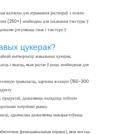
ыя валокны для атрымання раствораў з нізкім
ння (250+) неабходны для захавання тэкстуры ў
дазваляе рэгуляваць смак і тэкстуру ў
авых цукерак
?
ыйнай вытворчасці жавальных цукерак,
асць і якасць, якая растае ў роце, неабходныя для
 гелевую трываласць, харчовы жэлацін (150–300
адукту.
 прадуктаў, дазваляюць наладзіць поўную
крэтнымі патрэбамі рынку.
часці, адначасова дазваляючы выкарыстоўваць
абяспечвае функцыянальныя перавагі, якія могуць