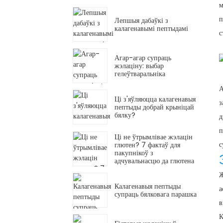
м
п
Лепшыя дабаўкі з
калагенавымі пептыдамі
с
Агар-агар супраць
жэлаціну: выбар
гелеўтваральніка
А
Ці з'яўляюцца калагенавыя
з
пептыды добрай крыніцай
бялку?
д
п
Ці не ўтрымлівае жэлацін
с
глютен? 7 фактаў для
пакупнікоў з
адчувальнасцю да глютена
Ж
Калагенавыя пептыды
а
супраць бялковага парашка
в
К