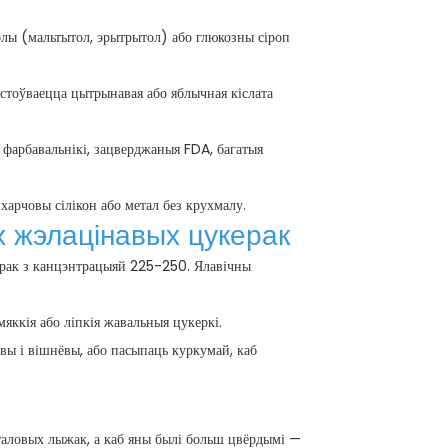
олы (мальтытол, эрытрытол) або глюкозны сіроп
ыстоўваецца цытрынавая або яблычная кіслата
 фарбавальнікі, зацверджаныя FDA, багатыя
арчовы сілікон або метал без крухмалу.
х жэлацінавых цукерак
рак з канцэнтрацыяй 225-250. Ялавічны
яккія або ліпкія жавальныя цукеркі.
авы і вішнёвы, або пасыпаць куркумай, каб
сталовых лыжак, а каб яны былі больш цвёрдымі —