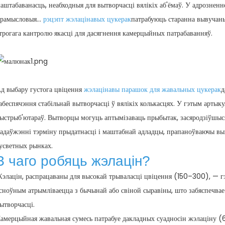
аштабаванасць, неабходныя для вытворчасці вялікіх аб'ёмаў. У адрознен
рамысловыя...
рэцэпт жэлацінавых цукерак
патрабуюць старанна вывучаны
трогага кантролю якасці для дасягнення камерцыйных патрабаванняў.
д выбару густога цвіцення
жэлацінавы парашок для жавальных цукерак
д
абеспячэння стабільнай вытворчасці ў вялікіх колькасцях. У гэтым артык
ыстрыб'ютараў. Вытворцы могуць аптымізаваць прыбытак, засяродзіўшыся
адаўжэнні тэрміну прыдатнасці і маштабнай адладцы, прапаноўваючы в
усветных рынках.
З чаго робяць жэлацін?
элацін, распрацаваны для высокай трываласці цвіцення (150–300), — гэт
сноўным атрымліваецца з бычынай або свіной сыравіны, што забяспечвае
ытворчасці.
амерцыйная жавальная сумесь патрабуе дакладных суадносін жэлаціну (6