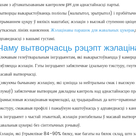
азам з аўтаматызаваным кантролем pH для аднастайнасці партыі.
ытворцы выкарыстоўваюць поліолы (мальтытол, эрытрытол) і прэбіётычн
трыманнем цукру ў вялікіх маштабах; жэлацін з высокай ступенню цвіце
уткасных лініях нанясення.
Жэлацінавы парашок для жавальных цукерак
дпаведнасці з вашымі густамі.
Чаму вытворчасць
рэцэпт жэлацін
лючавым гелеўтваральным інгрэдыентам, які выкарыстоўваецца ў камерц
'яўляецца жэлацін. Гэты інгрэдыент забяспечвае ідэальную тэкстуру, гнутк
асавай вытворчасці.
зякуючы бычынаму жэлаціну, які цэніцца за нейтральны смак і высокую
лумаў) забяспечвае вытворцам дакладны кантроль над аднастайнасцю пр
рамысловыя жэлацінавыя мармеладкі, ад традыцыйных да кето-прыязных
экстуру, смакавыя профілі і пажыўную каштоўнасць у адпаведнасці з кан
к інгрэдыент з чыстай этыкеткай, жэлацін рэнтабельны ў масавай вытвор
авальныя цукеркі без сінтэтычных рэчываў.
элацін, які ўтрымлівае 84–90% бялку, мае багаты на бялок склад, што з