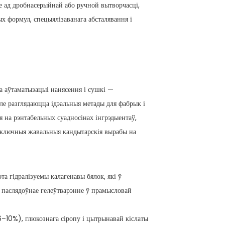
не ад дробнасерыйнай або ручной вытворчасці,
х формул, спецыялізаванага абсталявання і
а аўтаматызацыі нанясення і сушкі —
уле разглядаюцца ідэальныя метады для фабрык і
 на рэнтабельных суадносінах інгрэдыентаў,
ыключныя жавальныя кандытарскія вырабы на
а гідралізуемы калагенавы бялок, які ў
 паслядоўнае гелеўтварэнне ў прамысловай
–10%), глюкознага сіропу і цытрынавай кіслаты