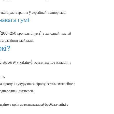
кага растварэння ў серыйнай вытворчасці.
авага гумі
(200–250 кропель Блума) з халоднай чыстай
га развіцця глейкасці.
кі?
баротаў у хвіліну), затым выліце жэлацін у
ня.
 сіропу і кукурузнага сіропу; затым змяшайце з
аднароднай дысперсіі.
дзіце вадкія араматызатары/фарбавальнікі з