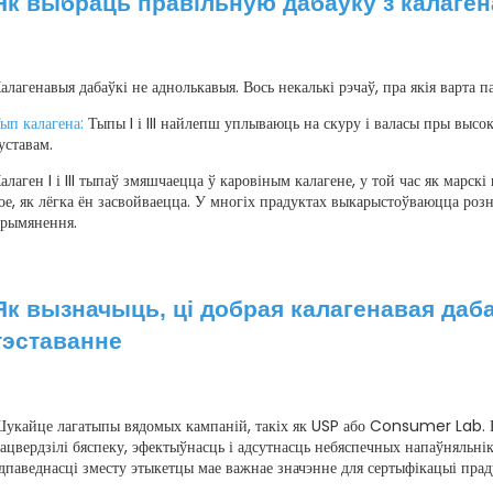
Як выбраць правільную дабаўку з калаг
алагенавыя дабаўкі не аднолькавыя. Вось некалькі рэчаў, пра якія варта п
ып калагена:
Тыпы I і III найлепш уплываюць на скуру і валасы пры высок
уставам.
алаген I і III тыпаў змяшчаецца ў каровіным калагене, у той час як марскі
ое, як лёгка ён засвойваецца. У многіх прадуктах выкарыстоўваюцца роз
рымянення.
Як вызначыць, ці добрая калагенавая даба
тэставанне
укайце лагатыпы вядомых кампаній, такіх як USP або Consumer Lab. 
ацвердзілі бяспеку, эфектыўнасць і адсутнасць небяспечных напаўняльнік
дпаведнасці зместу этыкетцы мае важнае значэнне для сертыфікацыі прад