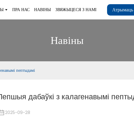
Атрымаць
ТЫ
ПРА НАС
НАВІНЫ
ЗВЯЖЫЦЕСЯ З НАМІ
Навіны
генавымі пептыдамі
Лепшыя дабаўкі з калагенавымі пепты
2025-09-28