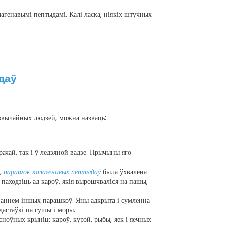
агенавымі пептыдамі. Калі ласка, ніякіх штучных
даў
д звычайных людзей, можна назваць:
ачай, так і ў ледзяной вадзе. Прычыны яго
ў,
парашок калагенавых пептыдаў
была ўхвалена
паходзіць ад кароў, якія вырошчваліся на пашы,
рваннем іншых парашкоў. Яны адкрыта і сумленна
астаўкі па сушы і моры.
сноўных крыніц: кароў, курэй, рыбы, яек і яечных