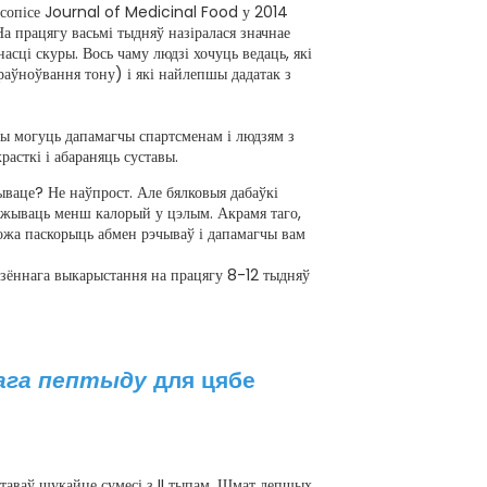
асопісе Journal of Medicinal Food у 2014
На працягу васьмі тыдняў назіралася значнае
сці скуры. Вось чаму людзі хочуць ведаць, які
раўноўвання тону) і які найлепшы дадатак з
ы могуць дапамагчы спартсменам і людзям з
асткі і абараняць суставы.
ываце? Не наўпрост. Але бялковыя дабаўкі
ажываць менш калорый у цэлым. Акрамя таго,
можа паскорыць абмен рэчываў і дапамагчы вам
дзённага выкарыстання на працягу 8-12 тыдняў
вага пептыду
для цябе
суставаў шукайце сумесі з II тыпам. Шмат лепшых