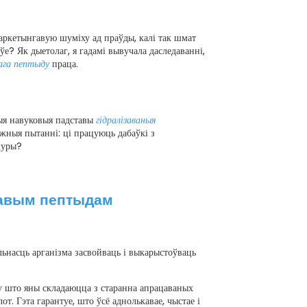
маркетынгавую шуміху ад праўды, калі так шмат
? Як дыетолаг, я гадамі вывучала даследаванні,
ага пептыду
праца.
ныя навуковыя падставы
гідралізаваныя
жныя пытанні: ці працуюць дабаўкі з
куры?
навым пептыдам
льнасць арганізма засвойваць і выкарыстоўваць
у што яны складаюцца з старанна апрацаваных
т. Гэта гарантуе, што ўсё аднолькавае, чыстае і