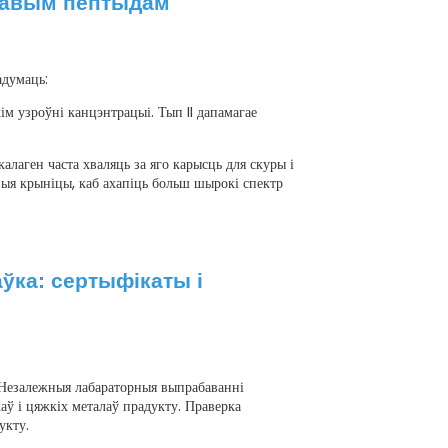
енавым пептыдам
адумаць:
ім узроўні канцэнтрацыі. Тып II дапамагае
 калаген часта хваляць за яго карысць для скуры і
ныя крыніцы, каб ахапіць больш шырокі спектр
ўка: сертыфікаты і
Незалежныя лабараторныя выпрабаванні
аў і цяжкіх металаў прадукту. Праверка
укту.