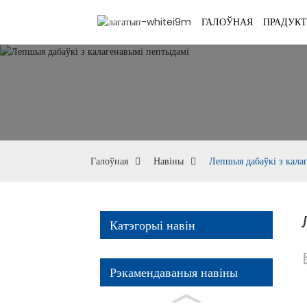
ГАЛОЎНАЯ
ПРАДУК
Галоўная
Навіны
Лепшыя дабаўкі з кала
Катэгорыі навін
Рэкамендаваныя навіны