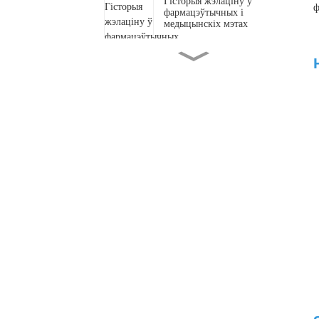
Гісторыя жэлаціну ў
ф
фармацэўтычных і
медыцынскіх мэтах
Якую ролю адыгрываюць
калагенавыя пептыды ў
сыходзе за скурай?
Як прыгатаваць
неараматызаваны жэлацін:
ідэальныя 5 крокаў!
Які найлепшы спосаб
прыёму калагена, які
працуе?
Як прыгатаваць жавальныя
цукеркі з жэлацінам