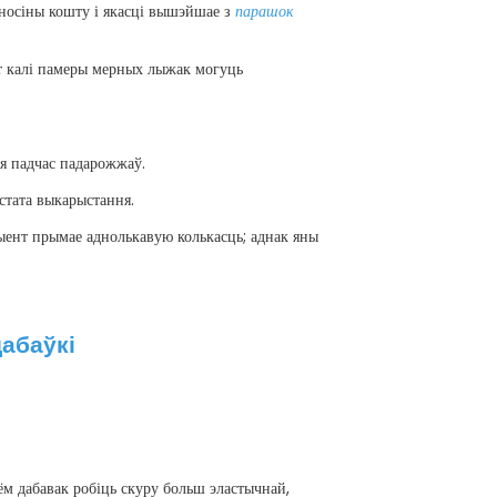
адносіны кошту і якасці вышэйшае з
парашок
т калі памеры мерных лыжак могуць
ня падчас падарожжаў.
стата выкарыстання.
ыент прымае аднолькавую колькасць; аднак яны
абаўкі
ём дабавак робіць скуру больш эластычнай,