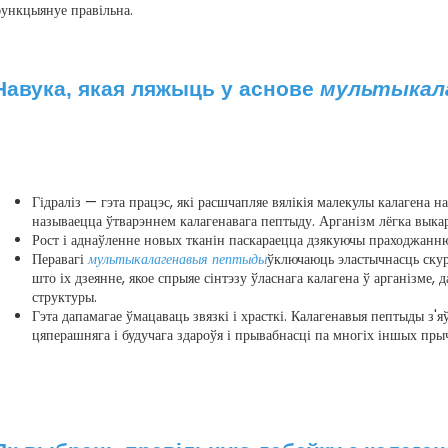
ункцыянуе правільна.
Навука, якая ляжыць у аснове
мультыкал
Гідраліз — гэта працэс, які расшчапляе вялікія малекулы калагена н
называецца ўтварэннем калагенавага пептыду. Арганізм лёгка выкар
Рост і аднаўленне новых тканін паскараецца дзякуючы праходжанню 
Перавагі
мультыкалагенавыя пептыды
ўключаюць эластычнасць скур
што іх дзеянне, якое спрыяе сінтэзу ўласнага калагена ў арганізме
структуры.
Гэта дапамагае ўмацаваць звязкі і храсткі. Калагенавыя пептыды з'
цяперашняга і будучага здароўя і прывабнасці па многіх іншых пры