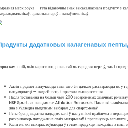
ыразная маркіроўка — гэта відавочны знак высакаякаснага прадукту з кал
адсалодвальнікаў, араматызатараў і напаўняльнікаў.
Прадукты дадатковых калагенавых пепты
ярод кампаній, якія карыстаюцца павагай як сярод экспертаў, так і сяро
Адзін прадмет вылучаецца тым, што ён цалкам раствараецца як у гар
папулярнасці — надзейнасць і прастата выкарыстання.
Пасля тэставання на больш чым 200 забароненых хімічных рэчыва
NSF Sport, як паведамляе Athletics Research. Паколькі ялавічына 
яна з'яўляецца выдатным выбарам для спартсменаў.
Гэты брэнд выдатна падыдзе, калі ў вас узніклі праблемы з перава
раскрываюць паходжанне сваіх матэрыялаў і прапануюць варыянты д
Калаген, які выкарыстоўваецца ў гэтым прадукце, паходзіць з пяці а