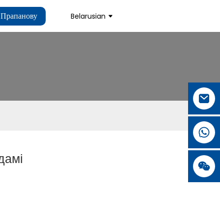
 Прапанову
Belarusian
дамі