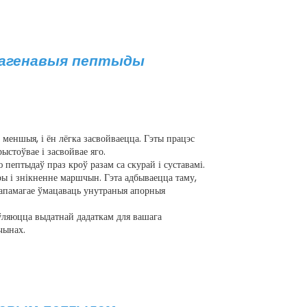
агенавыя пептыды
а меншыя, і ён лёгка засвойваецца. Гэты працэс
ыстоўвае і засвойвае яго.
пептыдаў праз кроў разам са скурай і суставамі.
ы і знікненне маршчын. Гэта адбываецца таму,
, дапамагае ўмацаваць унутраныя апорныя
яўляюцца выдатнай дадаткам для вашага
чынах.