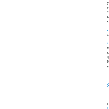
у
г
з
к
к
•
а
•
м
к
д
Н
в
Н
1