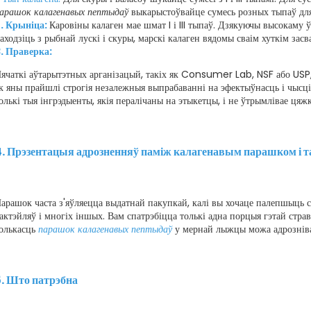
арашок калагенавых пептыдаў
​выкарыстоўвайце сумесь розных тыпаў для
. Крыніца:
Каровіны калаген мае шмат I і III тыпаў.
Дзякуючы высокаму ўт
аходзіць з рыбнай лускі і скуры, марскі калаген вядомы сваім хуткім зас
. Праверка:
ячаткі аўтарытэтных арганізацый, такіх як Consumer Lab, NSF або USP,
к яны прайшлі строгія незалежныя выпрабаванні на эфектыўнасць і чысці
олькі тыя інгрэдыенты, якія пералічаны на этыкетцы, і не ўтрымлівае цяж
. Прэзентацыя адрозненняў паміж калагенавым парашком і т
арашок часта з'яўляецца выдатнай пакупкай, калі вы хочаце палепшыць см
актэйляў і многіх іншых. Вам спатрэбіцца толькі адна порцыя гэтай стравы
олькасць
парашок калагенавых пептыдаў
у мернай лыжцы можа адрознівац
. Што патрэбна