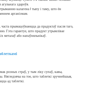
 агульнага здароўя.
рыманню калагена I тыпу і таму, што ён
ваеннем арганізмам.
 часта прымацоўваюцца да прадуктаў пасля таго,
ню. Гэта гарантуе, што прадукт утрымлівае
кіх металаў або напаўняльнікаў.
аблеткамі
ак розных страў, у тым ліку супаў, кавы,
. Нягледзячы на ​​тое, што таблеткі зручнейшыя,
ца ад таблеткі.