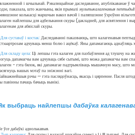
влажненной і шчыльнай. Рэвалюцыйнае даследаванне, апублікаванае ў ч
одзе, паказала, што жанчыны, якія прымалі
мультыкалагенавыя пептыды
мяншэнне колькасці маршчын вакол вачэй і паляпшэнне ўзроўню вільготна
алаген найлепшы для адбельвання скуры (дакладней, для асвятлення і вы
алагенам для абвіслай скуры.
 Для суставаў і костак:
Даследаванні паказваюць, што калагенавыя пептыд
стэаартрозам адчуваць менш болю і ацёкаў. Яны дапамагаюць аднаўляць хр
 Для складу цела:
Ці лепшы гэта калаген для пазбаўлення ад тлушчу на ж
огуць дапамагчы вам адчуваць сябе сытымі, што можа дапамагчы вам сп
алаген - гэта бялок, які дапамагае падтрымліваць мышачную масу, што 
асягнуць вашых мэтаў па зніжэнні вагі.
айважнейшыя рэчы — гэта паслядоўнасць, якасць і цярпенне. Пасля што
ы павінны пачаць бачыць вынікі.
Як выбраць найлепшы
дабаўка калагена
е ўсе дабаўкі аднолькавыя.
. Тып калагена:
Для скуры і валасоў шукайце сумесі з I і III тыпамі. Для 