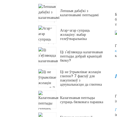
Лепшыя дабаўкі з
Б
калагенавымі пептыдамі
б
т
Агар-агар супраць
жэлаціну: выбар
гелеўтваральніка
Г
к
Ці з'яўляюцца калагенавыя
к
пептыды добрай крыніцай
бялку?
Ці не ўтрымлівае жэлацін
глютен? 7 фактаў для
пакупнікоў з
адчувальнасцю да глютена
Г
Калагенавыя пептыды
і
супраць бялковага парашка
Г
і