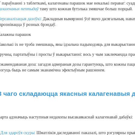
 параўнанні з таблеткамі, калагенавы парашок мае некалькі пераваг: су
алагенавых пептыдаў
таму што кожная бутэлька змяшчае больш порцый.
ерсаналізацыя дазоўкі:
Дакладныя вымярэнні ўсё яшчэ дасягальныя, нава
дрознівацца ў розных брэндаў.
алажны парашок
аколькі іх не трэба змешваць, яны ідэальна падыходзяць для выкарыстан
ручны, партатыўны і просты ў выкарыстанні: вось у чым заключаецца пра
экамендаваная доза: загадзя адмераныя дозы гарантуюць, што кожны пац
огуць быць не самым эканамічна эфектыўным рашэннем.
З чаго складаюцца якасныя калагенавыя д
арта адзначыць наступныя недахопы высакаякаснай калагенавай дабаўкі:
 Для здароўя скуры:
Шматлікія даследаванні паказалі, што рэгулярны пры