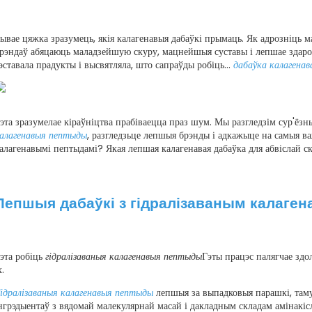
ывае цяжка зразумець, якія калагенавыя дабаўкі прымаць. Як адрозніць 
рэндаў абяцаюць маладзейшую скуру, мацнейшыя суставы і лепшае здароўе
эставала прадукты і высвятляла, што сапраўды робіць...
дабаўка калагенав
эта зразумелае кіраўніцтва прабіваецца праз шум. Мы разгледзім сур'ёз
алагенавыя пептыды
, разгледзьце лепшыя брэнды і адкажыце на самыя ва
алагенавымі пептыдамі? Якая лепшая калагенавая дабаўка для абвіслай с
Лепшыя дабаўкі з гідралізаваным калаге
эта робіць
гідралізаваныя калагенавыя пептыды
Гэты працэс палягчае здо
х.
ідралізаваныя калагенавыя пептыды
лепшыя за выпадковыя парашкі, там
нгрэдыентаў з вядомай малекулярнай масай і дакладным складам амінакісло