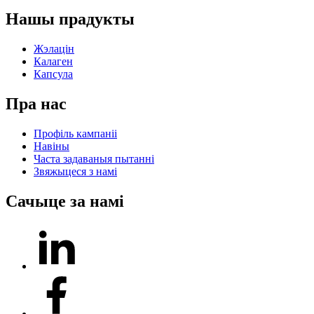
Нашы прадукты
Жэлацін
Калаген
Капсула
Пра нас
Профіль кампаніі
Навіны
Часта задаваныя пытанні
Звяжыцеся з намі
Сачыце за намі