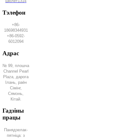
шкілет1314
Тэлефон
+86-
18698344931
+86-0592-
6012094
Адрас
№ 99, плошча
Channel Pearl
Plaza, дарога
Ілань, раён
Сімінг,
Сямэнь,
Кітай.
Гадзіны
працы
Панядзелак-
пятніца: з