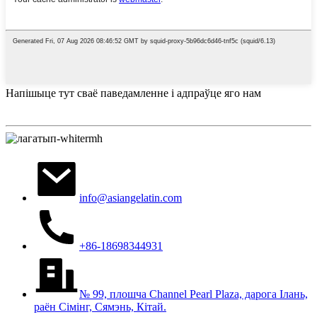
Напішыце тут сваё паведамленне і адпраўце яго нам
info@asiangelatin.com
+86-18698344931
№ 99, плошча Channel Pearl Plaza, дарога Ілань,
раён Сімінг, Сямэнь, Кітай.