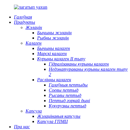
Галоўная
Прадукты
Жэлацін
Бычыны жэлацін
Рыбны жэлацін
Калаген
Бычыны калаген
Марскі калаген
Курыны калаген II тыпу
Гідралізаваны курыны калаген
Недэнатураваны курыны калаген тыпу
2
Раслінны калаген
Галаўныя пептыды
Соевы пептыд
Рысавы пептыд
Пептыд горкай дыні
Кукурузны пептыд
Капсула
Жэлацінавыя капсулы
Капсула ГПМЦ
Пра нас