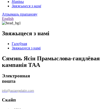
Навіны
Звяжыцеся з намі
Атрымаць прапанову
English
Звяжыцеся з намі
Галоўная
Звяжыцеся з намі
Сямэнь Ясін Прамыслова-гандлёвая
кампанія ТАА
Электронная
пошта
info@asiangelatin.com
Скайп