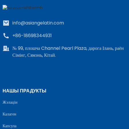
info@asiangelatin.com
+86-18698344931
№ 99, плошча Channel Pearl Plaza, дарога Ілань, раён
Сімінг, Сямэнь, Кітай.
e
a
НАШЫ ПРАДУКТЫ
Жэлацін
Калаген
Капсула