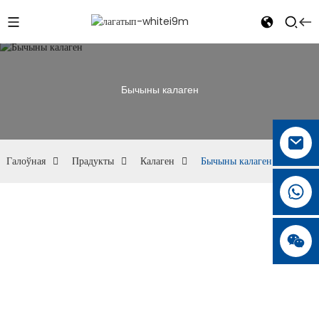
Бычыны калаген
Галоўная
Прадукты
Калаген
Бычыны калаген