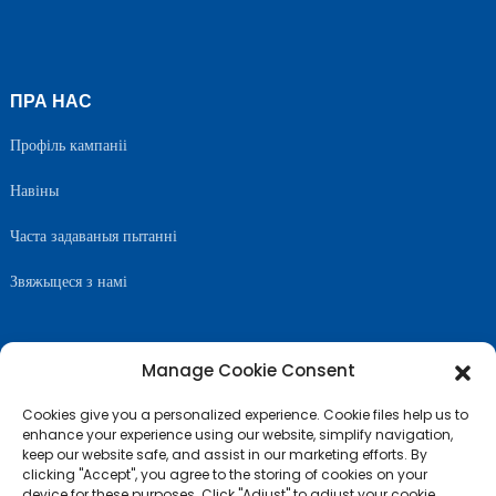
ПРА НАС
Профіль кампаніі
Навіны
Часта задаваныя пытанні
Звяжыцеся з намі
Manage Cookie Consent
САЧЫЦЕ ЗА НАМІ
Cookies give you a personalized experience. Cookie files help us to
enhance your experience using our website, simplify navigation,
keep our website safe, and assist in our marketing efforts. By
clicking "Accept", you agree to the storing of cookies on your
device for these purposes. Click "Adjust" to adjust your cookie