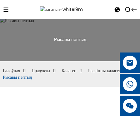
Рысавы пептыд
Галоўная
Прадукты
Калаген
Раслінны калаген
Рысавы пептыд