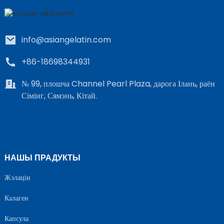
info@asiangelatin.com
+86-18698344931
№ 99, плошча Channel Pearl Plaza, дарога Ілань, раён
Сімінг, Сямэнь, Кітай.
e
a
НАШЫ ПРАДУКТЫ
Жэлацін
Калаген
Капсула