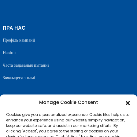
ПРА НАС
Профіль кампаніі
Навіны
Часта задаваныя пытанні
Звяжыцеся з намі
Manage Cookie Consent
САЧЫЦЕ ЗА НАМІ
Cookies give you a personalized experience. Cookie files help us to
enhance your experience using our website, simplify navigation,
keep our website safe, and assist in our marketing efforts. By
clicking "Accept", you agree to the storing of cookies on your
device for these purposes. Click "Adjust" to adjust your cookie