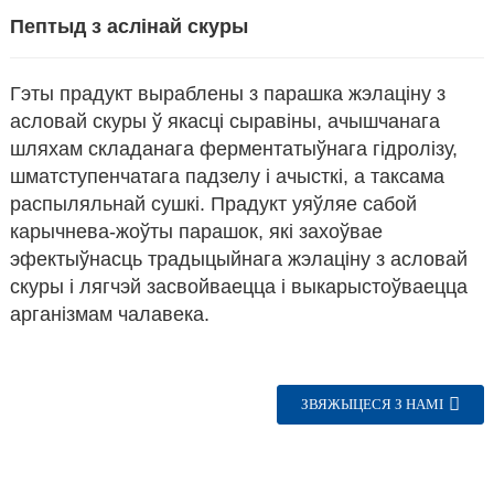
Пептыд з аслінай скуры
Гэты прадукт выраблены з парашка жэлаціну з
асловай скуры ў якасці сыравіны, ачышчанага
шляхам складанага ферментатыўнага гідролізу,
шматступенчатага падзелу і ачысткі, а таксама
распыляльнай сушкі. Прадукт уяўляе сабой
карычнева-жоўты парашок, які захоўвае
эфектыўнасць традыцыйнага жэлаціну з асловай
скуры і лягчэй засвойваецца і выкарыстоўваецца
арганізмам чалавека.
n
ЗВЯЖЫЦЕСЯ З НАМІ