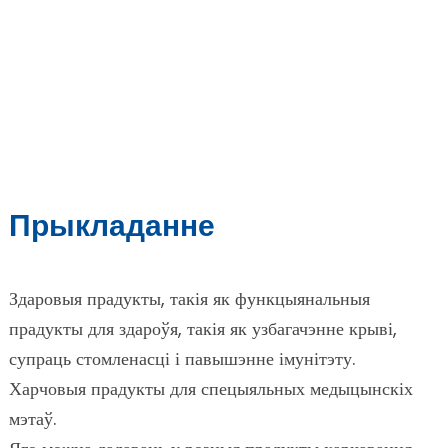
Прыкладанне
Здаровыя прадукты, такія як функцыянальныя
прадукты для здароўя, такія як узбагачэнне крыві,
супраць стомленасці і павышэнне імунітэту.
Харчовыя прадукты для спецыяльных медыцынскіх
мэтаў.