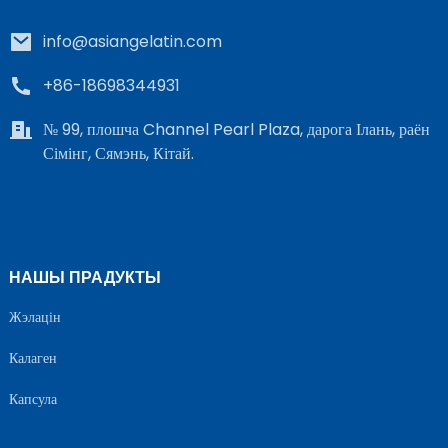
info@asiangelatin.com
+86-18698344931
№ 99, плошча Channel Pearl Plaza, дарога Ілань, раён
Сімінг, Сямэнь, Кітай.
НАШЫ ПРАДУКТЫ
Жэлацін
Калаген
Капсула