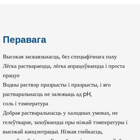
Перавага
Высокая засваяльнасць, без спецыфічнага паху
Лёгка раствараецца, лёгка апрацоўваецца і проста
e
працуе
Водны раствор празрысты і празрысты, і яго
a
растваральнасць не залежыць ад pH,
соль і тэмпература
Добрая растваральнасць у халодных умовах, не
гелеўтварае, захоўваецца пры нізкай тэмпературы і
высокай канцэнтрацыі. Нізкая глейкасць,