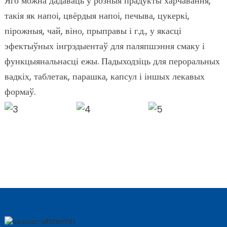
Яго можна дадаваць у розныя прадукты харчавання,
такія як напоі, цвёрдыя напоі, печыва, цукеркі,
пірожныя, чай, віно, прыправы і г.д., у якасці
эфектыўных інгрэдыентаў для паляпшэння смаку і
функцыянальнасці ежы. Падыходзіць для пероральных
вадкіх, таблетак, парашка, капсул і іншых лекавых
формаў.