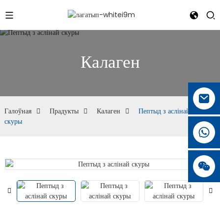
Калаген
Галоўная
Прадукты
Калаген
Пептыд з аслінай
скуры