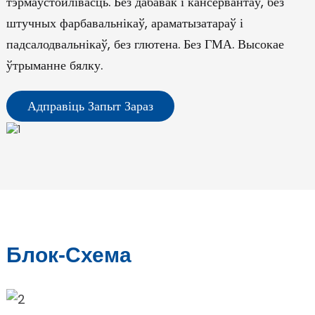
тэрмаўстойлівасць. Без дабавак і кансервантаў, без
штучных фарбавальнікаў, араматызатараў і
падсалодвальнікаў, без глютена. Без ГМА. Высокае
ўтрыманне бялку.
Адправіць Запыт Зараз
Блок-Схема