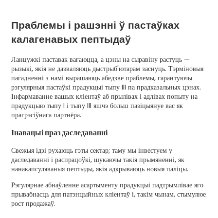
Праблемы і рашэнні ў пастаўках
калагенавых пептыдаў
Ланцужкі паставак вагаюцца, а цэны на сыравіну растуць —
рызыкі, якія не дазваляюць дыстрыб'ютарам заснуць. Тэрміновыя
пагадненні з намі вырашаюць абедзве праблемы, гарантуючы
рэгулярныя пастаўкі прадукцыі тыпу III па прадказальных цэнах.
Інфармаванне вашых кліентаў аб прылівах і адлівах попыту на
прадукцыю тыпу I і тыпу III яшчэ больш пазіцыянуе вас як
прагрэсіўнага партнёра.
Інавацыі праз даследаванні
Свежыя ідэі рухаюць гэты сектар; таму мы інвестуем у
даследаванні і распрацоўкі, шукаючы такія прымяненні, як
нанакапсуляваныя пептыды, якія адкрываюць новыя паліцы.
Рэгулярнае абнаўленне асартыменту прадукцыі падтрымлівае яго
прывабнасць для патэнцыйных кліентаў і, такім чынам, стымулюе
рост продажаў.