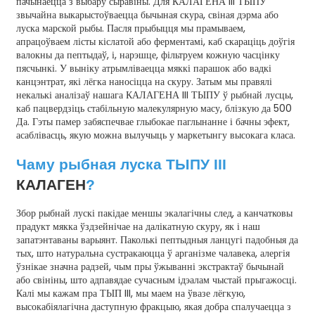
пачынаецца з выбару сыравіны. Для КАЛАГЕНА III ТЫПУ
звычайна выкарыстоўваецца бычыная скура, свіная дэрма або
луска марской рыбы. Пасля прыбыцця мы прамываем,
апрацоўваем лісты кіслатой або ферментамі, каб скараціць доўгія
валокны да пептыдаў, і, нарэшце, фільтруем кожную часцінку
пясчынкі. У выніку атрымліваецца мяккі парашок або вадкі
канцэнтрат, які лёгка наносіцца на скуру. Затым мы правялі
некалькі аналізаў нашага КАЛАГЕНА III ТЫПУ ў рыбнай лусцы,
каб пацвердзіць стабільную малекулярную масу, блізкую да 500
Да. Гэты памер забяспечвае глыбокае паглынанне і бачны эфект,
асаблівасць, якую можна вылучыць у маркетынгу высокага класа.
Чаму рыбная луска ТЫПУ III
КАЛАГЕН
?
Збор рыбнай лускі пакідае меншы экалагічны след, а канчатковы
прадукт мякка ўздзейнічае на далікатную скуру, як і наш
запатэнтаваны варыянт. Паколькі пептыдныя ланцугі падобныя да
тых, што натуральна сустракаюцца ў арганізме чалавека, алергія
ўзнікае значна радзей, чым пры ўжыванні экстрактаў бычынай
або свініны, што адпавядае сучасным ідэалам чыстай прыгажосці.
Калі мы кажам пра ТЫП III, мы маем на ўвазе лёгкую,
высокабіялагічна даступную фракцыю, якая добра спалучаецца з