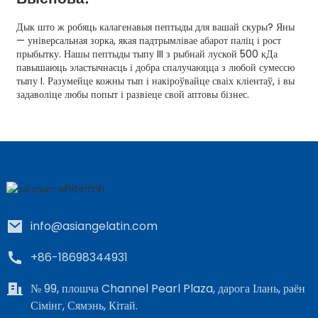
Дык што ж робяць калагенавыя пептыды для вашай скуры? Яны
— універсальная зорка, якая падтрымлівае абарот паліц і рост
прыбытку. Нашы пептыды тыпу III з рыбнай луской 500 кДа
павышаюць эластычнасць і добра спалучаюцца з любой сумессю
тыпу I. Разумейце кожны тып і накіроўвайце сваіх кліентаў, і вы
задаволіце любы попыт і развіеце свой аптовы бізнес.
info@asiangelatin.com
+86-18698344931
№ 99, плошча Channel Pearl Plaza, дарога Ілань, раён
Сімінг, Сямэнь, Кітай.