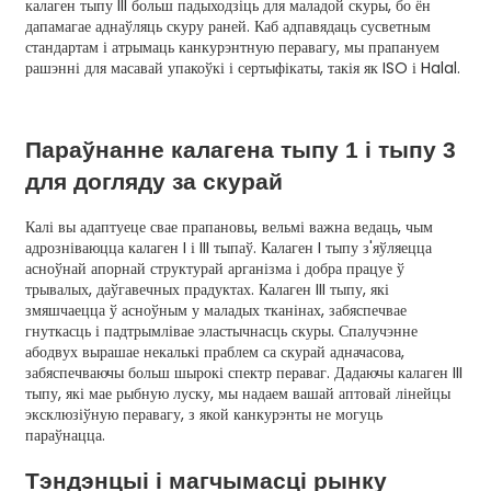
калаген тыпу III больш падыходзіць для маладой скуры, бо ён
дапамагае аднаўляць скуру раней. Каб адпавядаць сусветным
стандартам і атрымаць канкурэнтную перавагу, мы прапануем
рашэнні для масавай упакоўкі і сертыфікаты, такія як ISO і Halal.
Параўнанне калагена тыпу 1 і тыпу 3
для догляду за скурай
Калі вы адаптуеце свае прапановы, вельмі важна ведаць, чым
адрозніваюцца калаген I і III тыпаў. Калаген I тыпу з'яўляецца
асноўнай апорнай структурай арганізма і добра працуе ў
трывалых, даўгавечных прадуктах. Калаген III тыпу, які
змяшчаецца ў асноўным у маладых тканінах, забяспечвае
гнуткасць і падтрымлівае эластычнасць скуры. Спалучэнне
абодвух вырашае некалькі праблем са скурай адначасова,
забяспечваючы больш шырокі спектр пераваг. Дадаючы калаген III
тыпу, які мае рыбную луску, мы надаем вашай аптовай лінейцы
эксклюзіўную перавагу, з якой канкурэнты не могуць
параўнацца.
Тэндэнцыі і магчымасці рынку