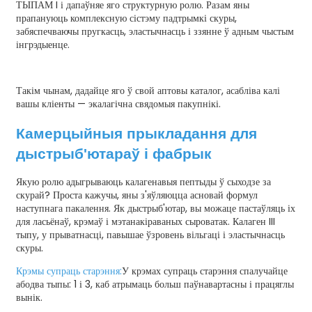
ТЫПАМ I і дапаўняе яго структурную ролю. Разам яны
прапануюць комплексную сістэму падтрымкі скуры,
забяспечваючы пругкасць, эластычнасць і ззянне ў адным чыстым
інгрэдыенце.
Такім чынам, дадайце яго ў свой аптовы каталог, асабліва калі
вашы кліенты — экалагічна свядомыя пакупнікі.
Камерцыйныя прыкладання для
дыстрыб'ютараў і фабрык
Якую ролю адыгрываюць калагенавыя пептыды ў сыходзе за
скурай? Проста кажучы, яны з'яўляюцца асновай формул
наступнага пакалення. Як дыстрыб'ютар, вы можаце пастаўляць іх
для ласьёнаў, крэмаў і мэтанакіраваных сыроватак. Калаген III
тыпу, у прыватнасці, павышае ўзровень вільгаці і эластычнасць
скуры.
Крэмы супраць старэння:
У крэмах супраць старэння спалучайце
абодва тыпы: 1 і 3, каб атрымаць больш паўнавартасны і працяглы
вынік.