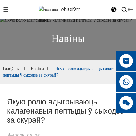
Навіны
Галоўная
Навіны
Якую ролю адыгрываюць калагенавыя
пептыды ў сыходзе за скурай?
Якую ролю адыгрываюць
калагенавыя пептыды ў сыходзе
за скурай?