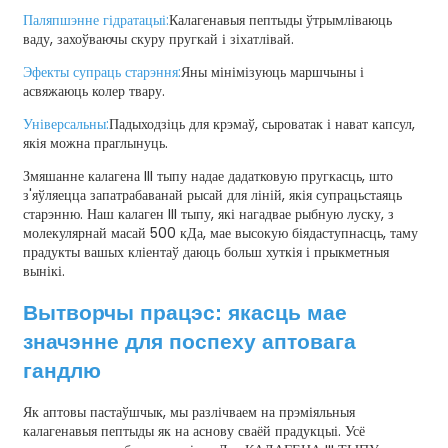
Паляпшэнне гідратацыі:
Калагенавыя пептыды ўтрымліваюць
ваду, захоўваючы скуру пругкай і зіхатлівай.
Эфекты супраць старэння:
Яны мінімізуюць маршчыны і
асвяжаюць колер твару.
Універсальны:
Падыходзіць для крэмаў, сыроватак і нават капсул,
якія можна праглынуць.
Змяшанне калагена III тыпу надае дадатковую пругкасць, што
з'яўляецца запатрабаванай рысай для ліній, якія супрацьстаяць
старэнню. Наш калаген III тыпу, які нагадвае рыбную луску, з
молекулярнай масай 500 кДа, мае высокую біядаступнасць, таму
прадукты вашых кліентаў даюць больш хуткія і прыкметныя
вынікі.
Вытворчы працэс: якасць мае
значэнне для поспеху аптовага
гандлю
Як аптовы пастаўшчык, мы разлічваем на прэміяльныя
калагенавыя пептыды як на аснову сваёй прадукцыі. Усё