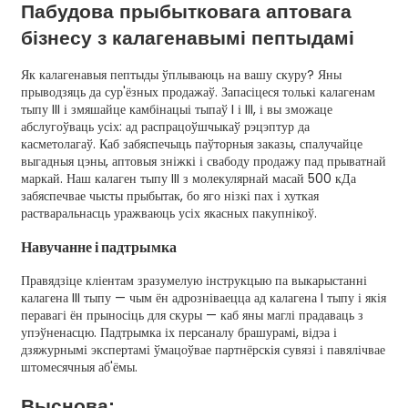
Пабудова прыбытковага аптовага
бізнесу з калагенавымі пептыдамі
Як калагенавыя пептыды ўплываюць на вашу скуру? Яны
прыводзяць да сур'ёзных продажаў. Запасіцеся толькі калагенам
тыпу III і змяшайце камбінацыі тыпаў I і III, і вы зможаце
абслугоўваць усіх: ад распрацоўшчыкаў рэцэптур да
касметолагаў. Каб забяспечыць паўторныя заказы, спалучайце
выгадныя цэны, аптовыя зніжкі і свабоду продажу пад прыватнай
маркай. Наш калаген тыпу III з молекулярнай масай 500 кДа
забяспечвае чысты прыбытак, бо яго нізкі пах і хуткая
растваральнасць уражваюць усіх якасных пакупнікоў.
Навучанне і падтрымка
Правядзіце кліентам зразумелую інструкцыю па выкарыстанні
калагена III тыпу — чым ён адрозніваецца ад калагена I тыпу і якія
перавагі ён прыносіць для скуры — каб яны маглі прадаваць з
упэўненасцю. Падтрымка іх персаналу брашурамі, відэа і
дзяжурнымі экспертамі ўмацоўвае партнёрскія сувязі і павялічвае
штомесячныя аб'ёмы.
Выснова: