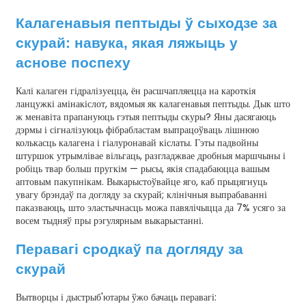
Калагенавыя пептыды ў сыходзе за
скурай: навука, якая ляжыць у
аснове поспеху
Калі калаген гідралізуецца, ён расшчапляецца на кароткія
ланцужкі амінакіслот, вядомыя як калагенавыя пептыды. Дык што
ж менавіта прапануюць гэтыя пептыды скуры? Яны дасягаюць
дэрмы і сігналізуюць фібрабластам выпрацоўваць лішнюю
колькасць калагена і гіалуронавай кіслаты. Гэты падвойны
штуршок утрымлівае вільгаць, разгладжвае дробныя маршчыны і
робіць твар больш пругкім — рысы, якія спадабаюцца вашым
аптовым пакупнікам. Выкарыстоўвайце яго, каб прыцягнуць
увагу брэндаў па догляду за скурай; клінічныя выпрабаванні
паказваюць, што эластычнасць можа павялічыцца да 7% усяго за
восем тыдняў пры рэгулярным выкарыстанні.
Перавагі сродкаў па догляду за
скурай
Вытворцы і дыстрыб'ютары ўжо бачаць перавагі: