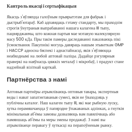
Кантроль якасці і сертыфікацыя
Якасць з'яўляецца галоўным прыярытэтам для фабрык і
дыстрыб'ютараў. Каб адпавядаць гэтаму стандарту, мы праходзім
строгія ўнутраныя выпрабаванні нашага калагена III тыпу,
пацвярджаючы, што кожная партыя мае мэтавую малекулярную
масу 500 кДа. Пры такім памеры даследаванні паказваюць пікі
ўсмоктвання. Пакупнікі могуць давяраць нашым этыкеткам GMP
і HACCP адносна бяспекі і аднастайнасці, якія з'яўляюцца
неабходнымі на любой аптовай паліцы. Дадайце рэгулярныя
праверкі на наяўнасць цяжкіх металаў і мікробаў, і прадукт стане
надзейнай візітнай карткай.
Партнёрства з намі
Аптовыя партнёры атрымліваюць оптовыя тавары, экспертныя
веды і нават запатэнтаваныя сумесі, якія не ўваходзяць у
публічны каталог. Наш калаген тыпу III, які мае рыбную луску,
хутка перамяшчаецца ў папярэдне ўпакаваных адзінках, а гнуткія
мінімальныя аб'ёмы замовы дазваляюць вам павялічваць або
памяншаць аб'ёмы па меры змены продажаў. З намі вы
атрымліваеце перавагу ў хуткасці на перапоўненым рынку.