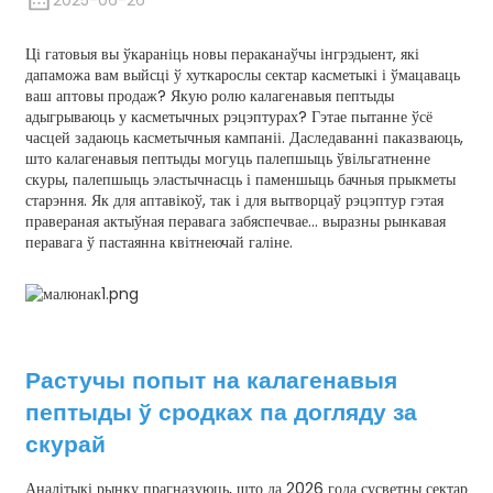
2025-06-26
Ці гатовыя вы ўкараніць новы пераканаўчы інгрэдыент, які
дапаможа вам выйсці ў хуткарослы сектар касметыкі і ўмацаваць
ваш аптовы продаж? Якую ролю калагенавыя пептыды
адыгрываюць у касметычных рэцэптурах? Гэтае пытанне ўсё
часцей задаюць касметычныя кампаніі. Даследаванні паказваюць,
што калагенавыя пептыды могуць палепшыць ўвільгатненне
скуры, палепшыць эластычнасць і паменшыць бачныя прыкметы
старэння. Як для аптавікоў, так і для вытворцаў рэцэптур гэтая
правераная актыўная перавага забяспечвае...
выразны
рынкавая
перавага ў пастаянна квітнеючай галіне
.
n
Растучы попыт на калагенавыя
пептыды ў сродках па догляду за
скурай
Аналітыкі рынку прагназуюць, што да 2026 года сусветны сектар