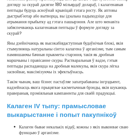
догляду за скурай дасягне 180 мільярдаў долараў, і калагенавыя
пептыды будуць асноўнай крыніцай гэтага росту. Як аптовы
дыстрыб'ютар або вытворца, вы ідэальна падыходзіце для
атрымання прыбытку ад гэтага пашырэння. Але што менавіта
забяспечваюць калагенавыя пептыды ў формуле догляду за
скурай?
Яны дзейнічаюць як высокабіядаступныя будаўнічыя блокі, якія
стымулююць натуральны сінтэз калагена ў арганізме, тым самым
памяншаючы бачныя прыкметы старэння, такія як дробныя
маршчыны і правісанне скуры. Растваральныя ў вадзе, гэтыя
e
пептыды распадаюцца на дробныя малекулы, якія скура лёгка
засвойвае, максімізуючы іх эфектыўнасць.
Такім чынам, ваш бізнес пастаўляе запатрабаваны інгрэдыент,
a
надзейнасць якога прыцягвае касметычныя брэнды, якія шукаюць
правераныя, прэміяльныя кампаненты для сваёй прадукцыі.
Калаген IV тыпу: прамысловае
выкарыстанне і попыт пакупнікоў
Калаген бывае некалькіх відаў, кожны з якіх выконвае сваю
функцыю ў арганізме.