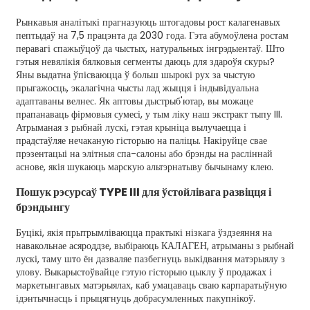
Рынкавыя аналітыкі прагназуюць штогадовы рост калагенавых
пептыдаў на 7,5 працэнта да 2030 года. Гэта абумоўлена ростам
перавагі спажыўцоў да чыстых, натуральных інгрэдыентаў. Што
гэтыя невялікія бялковыя сегменты даюць для здароўя скуры?
Яны выдатна ўпісваюцца ў больш шырокі рух за чыстую
прыгажосць, экалагічна чысты лад жыцця і індывідуальна
адаптаваны велнес. Як аптовы дыстрыб'ютар, вы можаце
прапанаваць фірмовыя сумесі, у тым ліку наш экстракт тыпу III.
Атрыманая з рыбнай лускі, гэтая крыніца вылучаецца і
прадстаўляе нечаканую гісторыю на паліцы. Накіруйце свае
прэзентацыі на элітныя спа-салоны або брэнды на расліннай
аснове, якія шукаюць марскую альтэрнатыву бычынаму клею.
Пошук рэсурсаў TYPE III для ўстойлівага развіцця і
брэндынгу
Буцікі, якія прытрымліваюцца практыкі нізкага ўздзеяння на
навакольнае асяроддзе, выбіраюць КАЛАГЕН, атрыманы з рыбнай
лускі, таму што ён дазваляе пазбегнуць выкідвання матэрыялу з
улову. Выкарыстоўвайце гэтую гісторыю цыклу ў продажах і
маркетынгавых матэрыялах, каб умацаваць сваю карпаратыўную
ідэнтычнасць і прыцягнуць добрасумленных пакупнікоў.