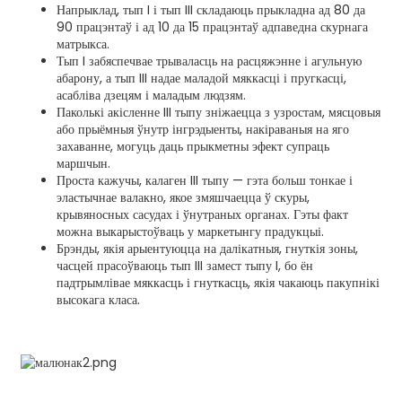
Напрыклад, тып I і тып III складаюць прыкладна ад 80 да
90 працэнтаў і ад 10 да 15 працэнтаў адпаведна скурнага
матрыкса.
Тып I забяспечвае трываласць на расцяжэнне і агульную
абарону, а тып III надае маладой мяккасці і пругкасці,
асабліва дзецям і маладым людзям.
Паколькі акісленне III тыпу зніжаецца з узростам, мясцовыя
або прыёмныя ўнутр інгрэдыенты, накіраваныя на яго
захаванне, могуць даць прыкметны эфект супраць
маршчын.
Проста кажучы, калаген III тыпу — гэта больш тонкае і
эластычнае валакно, якое змяшчаецца ў скуры,
крывяносных сасудах і ўнутраных органах. Гэты факт
можна выкарыстоўваць у маркетынгу прадукцыі.
Брэнды, якія арыентуюцца на далікатныя, гнуткія зоны,
часцей прасоўваюць тып III замест тыпу I, бо ён
падтрымлівае мяккасць і гнуткасць, якія чакаюць пакупнікі
высокага класа.