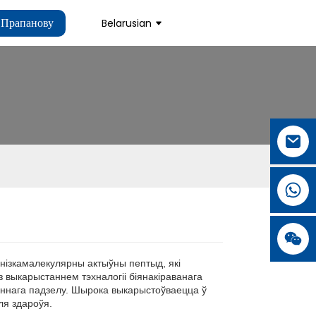
 Прапанову
Belarusian
.
.
L
L
 нізкамалекулярны актыўны пептыд, які
з выкарыстаннем тэхналогіі біянакіраванага
аннага падзелу. Шырока выкарыстоўваецца ў
ля здароўя.