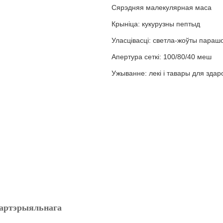
Сярэдняя малекулярная маса
Крыніца: кукурузны пептыд
Уласцівасці: светла-жоўты параш
Апертура сеткі: 100/80/40 меш
Ужыванне: лекі і тавары для здаро
я артэрыяльнага