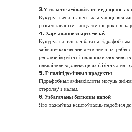
3.
У складзе амінакіслот медыцынскіх 
Кукурузныя алігапептыды маюць вельмі 
разгалінаваным ланцугом шырока выкары
4. Харчаванне спартсменаў
Кукурузны пептыд багаты гідрафобнымі 
забяспечваючы энергетычныя патрэбы люд
рэгулюе імунітэт і паляпшае здольнасц
павялічвае здольнасць да фізічных наг
5. Гіпаліпідэмічныя прадукты
Гідрафобныя амінакіслоты могуць зніжац
стэролаў з калам.
6. Узбагачаны бялковы напой
Яго пажыўная каштоўнасць падобная да 