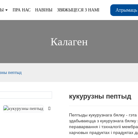
Атрымаць
ТЫ
ПРА НАС
НАВІНЫ
ЗВЯЖЫЦЕСЯ З НАМІ
Калаген
зны пептыд
кукурузны пептыд
Loading..
Loading..
Пептыды кукурузнага бялку - гэта
здабываецца з кукурузнага бялку 
пераварвання і тэхналогіі мембр
харчовых прадуктах і прадуктах д