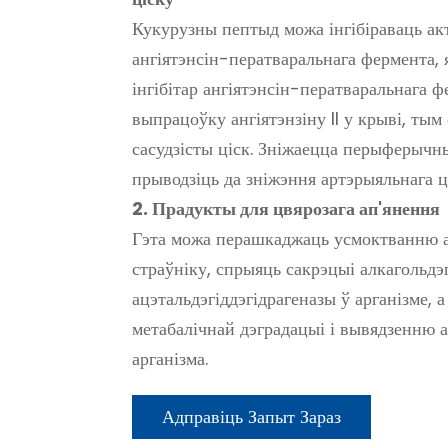
Кукурузны пептыд можа інгібіраваць а
ангіятэнсін-ператваральнага фермента,
інгібітар ангіятэнсін-ператваральнага 
выпрацоўку ангіятэнзіну II у крыві, ты
сасудзісты ціск. Зніжаецца перыферычн
прыводзіць да зніжэння артэрыяльнага ц
2. Прадукты для цвярозага ап'янення
Гэта можа перашкаджаць усмоктванню 
страўніку, спрыяць сакрэцыі алкагольдэг
ацэтальдэгіддэгідрагеназы ў арганізме, 
метабалічнай дэградацыі і вывядзенню 
арганізма.
Адправіць Запыт Зараз