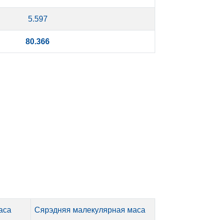
5.597
80.366
аса
Сярэдняя малекулярная маса