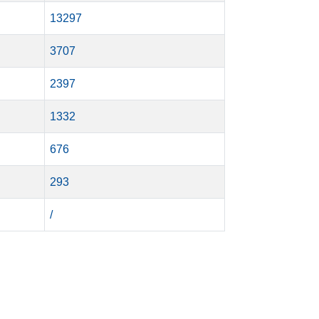
13297
3707
2397
1332
676
293
/