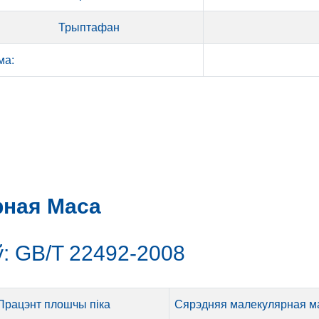
Трыптафан
ма:
рная Маса
: GB/T 22492-2008
Працэнт плошчы піка
Сярэдняя малекулярная м