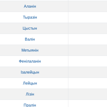
Аланін
Тыразін
Цыстын
Валін
Метыянін
Фенілаланін
Ізалейцын
Лейцын
Лізін
Пралін