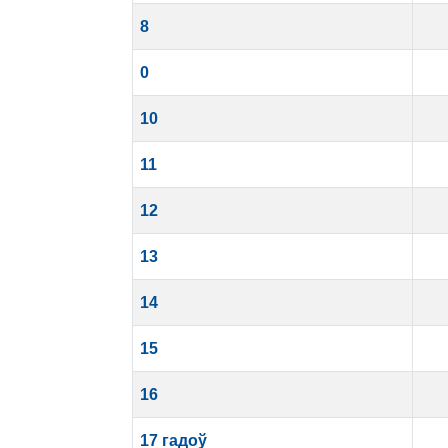
8
0
10
11
12
13
14
15
16
17 гадоў