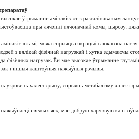
прэпаратаў
высокае ўтрыманне амінакіслот з разгалінаваным ланцуго
стоўваецца пры лячэнні пячоначнай комы, цырозу, цяжка
амінакіслотамі, можа спрыяць сакрэцыі глюкагона пасля
зей з вялікай фізічнай нагрузкай і хутка здымаючы сто
ь да фізічных нагрузак. Ён мае высокае ўтрыманне глута
рузак і іншыя каштоўныя пажыўныя рэчывы.
ь узровень халестэрыну, спрыяць метабалізму халестэрын
пажыўнасці свежых яек, мае добрую харчовую каштоўнасц