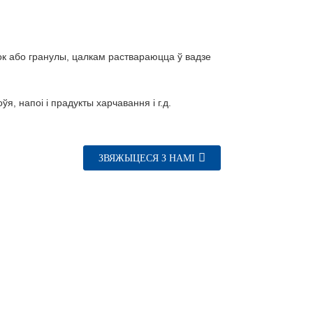
ок або гранулы, цалкам раствараюцца ў вадзе
ўя, напоі і прадукты харчавання і г.д.
ЗВЯЖЫЦЕСЯ З НАМІ