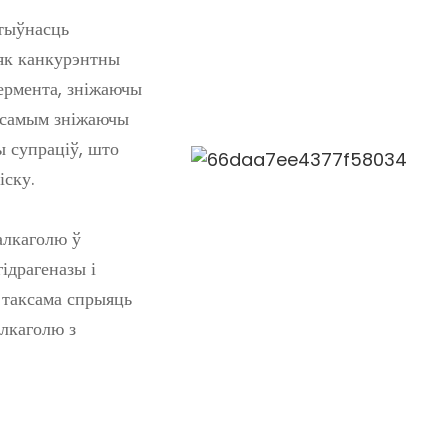
ктыўнасць
 як канкурэнтны
фермента, зніжаючы
м самым зніжаючы
ы супраціў, што
іску.
алкаголю ў
ідрагеназы і
а таксама спрыяць
алкаголю з