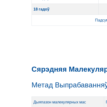
18 гадоў
Падсу
Сярэдняя Малекуля
Метад Выпрабаванняў
Дыяпазон малекулярных мас