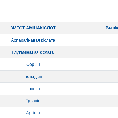
ЗМЕСТ АМІНАКІСЛОТ
Вынік
Аспарагінавая кіслата
Глутамінавая кіслата
Серын
Гістыдын
Гліцын
Трэанін
Аргінін