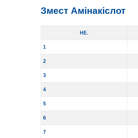
Змест Амінакіслот
НЕ.
1
2
3
4
5
6
7