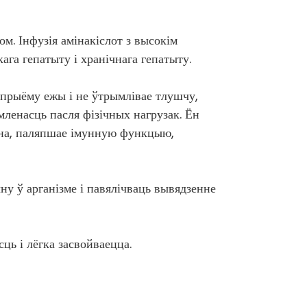
м. Інфузія амінакіслот з высокім
га гепатыту і хранічнага гепатыту.
 прыёму ежы і не ўтрымлівае тлушчу,
мленасць пасля фізічных нагрузак. Ён
міна, паляпшае імунную функцыю,
у ў арганізме і павялічваць вывядзенне
ь і лёгка засвойваецца.