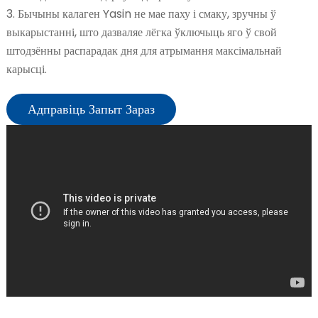
3. Бычыны калаген Yasin не мае паху і смаку, зручны ў
выкарыстанні, што дазваляе лёгка ўключыць яго ў свой
штодзённы распарадак дня для атрымання максімальнай
карысці.
Адправіць Запыт Зараз