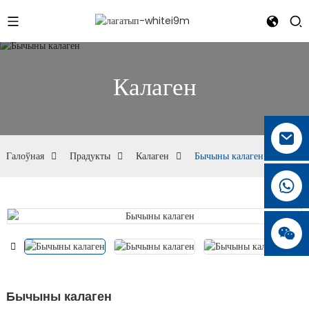
Калаген
Галоўная
Прадукты
Калаген
Бычыны калаген
Бычыны калаген