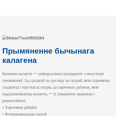
Прымяненне бычынага
калагена
Бычыны калаген — універсальны інгрэдыент з мноствам
ужыванняў. Ад сродкаў па догляду за скурай, якія спрыяюць
гладкасці і пругкасці скуры, да харчовых дабавак, якія
падтрымліваюць калаген, — іх ужыванне шырокае і
разнастайнае.
• Харчовыя дабаўкі
• Функцыянальны напой