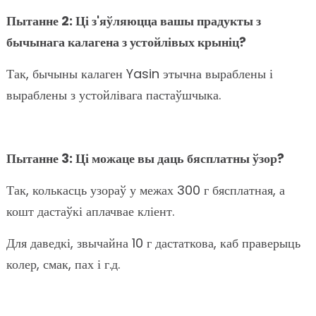
Пытанне 2: Ці з'яўляюцца вашы прадукты з
бычынага калагена з устойлівых крыніц?
Так, бычыны калаген Yasin этычна выраблены і
выраблены з устойлівага пастаўшчыка.
Пытанне 3: Ці можаце вы даць бясплатны ўзор?
Так, колькасць узораў у межах 300 г бясплатная, а
кошт дастаўкі аплачвае кліент.
Для даведкі, звычайна 10 г дастаткова, каб праверыць
колер, смак, пах і г.д.