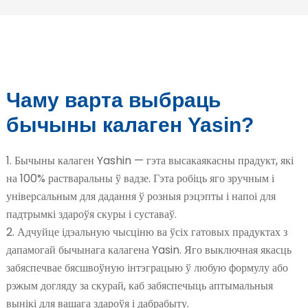
Чаму варта выбраць
бычыны калаген Yasin?
1. Бычыны калаген Yashin — гэта высакаякасны прадукт, які
на 100% растваральны ў вадзе. Гэта робіць яго зручным і
універсальным для дадання ў розныя рэцэпты і напоі для
падтрымкі здароўя скуры і суставаў.
2. Адчуйце ідэальную чысціню ва ўсіх гатовых прадуктах з
дапамогай бычынага калагена Yasin. Яго выключная якасць
забяспечвае бясшвоўную інтэграцыю ў любую формулу або
рэжым догляду за скурай, каб забяспечыць аптымальныя
вынікі для вашага здароўя і дабрабыту.