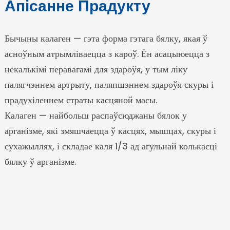
Апісанне Прадукту
Бычыны калаген — гэта форма гэтага бялку, якая ў
асноўным атрымліваецца з кароў. Ён асацыюецца з
некалькімі перавагамі для здароўя, у тым ліку
палягчэннем артрыту, паляпшэннем здароўя скуры і
прадухіленнем страты касцяной масы.
e
Калаген — найбольш распаўсюджаны бялок у
арганізме, які змяшчаецца ў касцях, мышцах, скуры і
a
сухажыллях, і складае каля 1/3 ад агульнай колькасці
бялку ў арганізме.