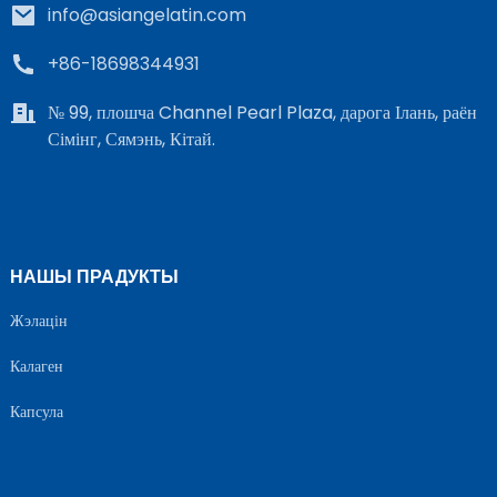
info@asiangelatin.com
+86-18698344931
№ 99, плошча Channel Pearl Plaza, дарога Ілань, раён
Сімінг, Сямэнь, Кітай.
НАШЫ ПРАДУКТЫ
Жэлацін
Калаген
Капсула