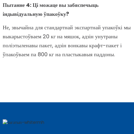
Пытанне 4: Ці можаце вы забяспечыць
індывідуальную ўпакоўку?
Не, звычайна для стандартнай экспартнай упакоўкі мы
выкарыстоўваем 20 кг на мяшок, адзін унутраны
поліэтыленавы пакет, адзін вонкавы крафт-пакет і
ўпакоўваем па 800 кг на пластыкавыя паддоны.