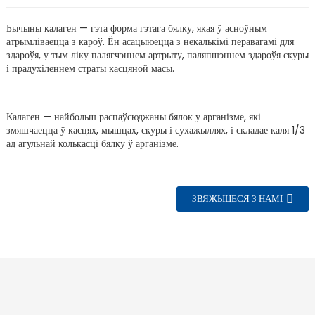
Бычыны калаген — гэта форма гэтага бялку, якая ў асноўным
атрымліваецца з кароў. Ён асацыюецца з некалькімі перавагамі для
здароўя, у тым ліку палягчэннем артрыту, паляпшэннем здароўя скуры
і прадухіленнем страты касцяной масы.
Калаген — найбольш распаўсюджаны бялок у арганізме, які
змяшчаецца ў касцях, мышцах, скуры і сухажыллях, і складае каля 1/3
ад агульнай колькасці бялку ў арганізме.
ЗВЯЖЫЦЕСЯ З НАМІ
n