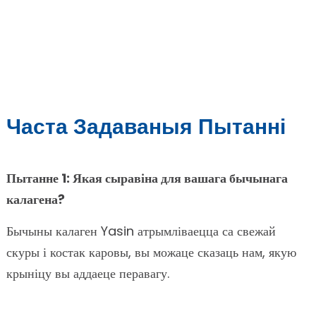
Часта Задаваныя Пытанні
Пытанне 1: Якая сыравіна для вашага бычынага
калагена?
Бычыны калаген Yasin атрымліваецца са свежай
скуры і костак каровы, вы можаце сказаць нам, якую
крыніцу вы аддаеце перавагу.