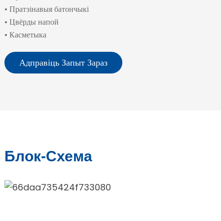
• Пратэінавыя батончыкі
• Цвёрды напой
• Касметыка
Адправіць Запыт Зараз
Блок-Схема